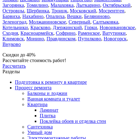
Загорянка
,
Томилино
,
Малаховка
,
Лыткарино
,
Октябрьский
,
Островцы
,
Щербинка
,
Троицк
,
Московский
,
Мосрентген
,
Барвиха
,
Нахабино
,
Опалиха
,
Вешки
,
Беляниново
,
Зеленоград
,
Молжаниновское
,
Северный
,
Салтыковка
,
Котельники
,
Красково
,
Дзержинский
,
Горки
,
Новоивановское
,
Сходня
,
Красноармейск
,
Софрино
,
Раменское
,
Ватутинки
,
Климовск
,
Монино
,
Правдинском
,
Путилково
,
Новогорск
,
Внуково
Скидки до 40%
Рассчитайте стоимость работ!
Рассчитать
Разделы
Подготовка к ремонту в квартире
Процесс ремонта
Балконы и лоджии
Ванная комната и туалет
Квартира
Ламинат
Плитка
Поклейка обоев и отделка стен
Сантехника
Умный дом
Электромонтажные работы