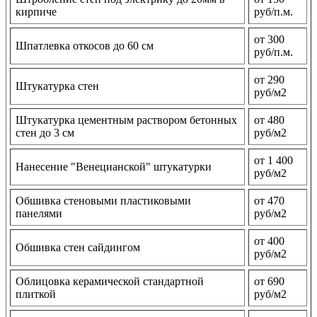
кирпиче
руб/п.м.
от 300
Шпатлевка откосов до 60 см
руб/п.м.
от 290
Штукатурка стен
руб/м2
Штукатурка цементным раствором бетонных
от 480
стен до 3 см
руб/м2
от 1 400
Нанесение "Венецианской" штукатурки
руб/м2
Обшивка стеновыми пластиковыми
от 470
панелями
руб/м2
от 400
Обшивка стен сайдингом
руб/м2
Облицовка керамической стандартной
от 690
плиткой
руб/м2