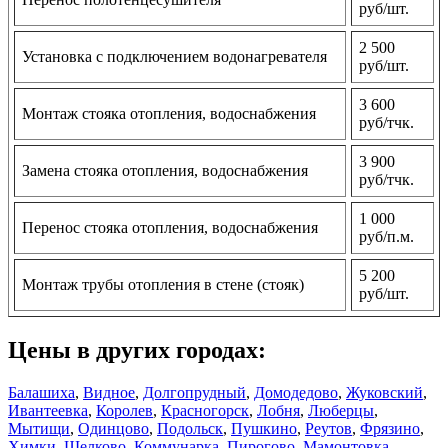
руб/шт.
2 500
Установка с подключением водонагревателя
руб/шт.
3 600
Монтаж стояка отопления, водоснабжения
руб/тчк.
3 900
Замена стояка отопления, водоснабжения
руб/тчк.
1 000
Перенос стояка отопления, водоснабжения
руб/п.м.
5 200
Монтаж трубы отопления в стене (стояк)
руб/шт.
Цены в других городах:
Балашиха
,
Видное
,
Долгопрудный
,
Домодедово
,
Жуковский
,
Ивантеевка
,
Королев
,
Красногорск
,
Лобня
,
Люберцы
,
Мытищи
,
Одинцово
,
Подольск
,
Пушкино
,
Реутов
,
Фрязино
,
Химки
,
Щелково
,
Коммунарка
,
Пирогово
,
Мамонтовка
,