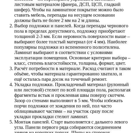
листовым материалом (фанера, ДСП, ЦСП, гладкий
шифер). Чтобы на ламинатное покрытие можно было
ставить мебель, перепады на несущем основании
должны быть не более 2 мм на 2 м длины.
Выбор подложки и панелей. Когда перепады чернового
пола в пределах допустимого, подложку приобретают
толщиной 2-3 мм. Если неровность поверхности выше –
выбирают более толстый материал (от 4 мм). Наиболее
популярны подложки из вспененного полиэтилена.
Ламинат выбирают в соответствии с условиями
эксплуатации помещения. Основные критерии выбора –
класс, степень влагостойкости, толщина, формат, цвет.
Расчёт потребности в материале. Расход считают в таком
объёме, чтобы материала гарантированно хватило, и
ещё осталась пара досок на точечный ремонт.
Укладка подложки. Прокладочный материал (рулонный
или листовой) стелют по всей площади пола, располагая
фрагменты встык и проклеивая швы поверху скотчем.
Зазор со стенами выполняют в 5 мм. Чтобы избежать
порчи подложки от хождения по ней, пол часто
облицовывают частями – на участок сразу после
укладки прокладки стелют ламинат.
Монтаж панелей. Старт выполняется с дальнего левого
угла. Панели первого ряда собираются соединением
замков на коротких торцах. Шипы на сторонах,