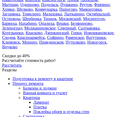
Мытищи
,
Одинцово
,
Подольск
,
Пушкино
,
Реутов
,
Фрязино
,
Химки
,
Щелково
,
Коммунарка
,
Пирогово
,
Мамонтовка
,
Загорянка
,
Томилино
,
Малаховка
,
Лыткарино
,
Октябрьский
,
Островцы
,
Щербинка
,
Троицк
,
Московский
,
Мосрентген
,
Барвиха
,
Нахабино
,
Опалиха
,
Вешки
,
Беляниново
,
Зеленоград
,
Молжаниновское
,
Северный
,
Салтыковка
,
Котельники
,
Красково
,
Дзержинский
,
Горки
,
Новоивановское
,
Сходня
,
Красноармейск
,
Софрино
,
Раменское
,
Ватутинки
,
Климовск
,
Монино
,
Правдинском
,
Путилково
,
Новогорск
,
Внуково
Скидки до 40%
Рассчитайте стоимость работ!
Рассчитать
Разделы
Подготовка к ремонту в квартире
Процесс ремонта
Балконы и лоджии
Ванная комната и туалет
Квартира
Ламинат
Плитка
Поклейка обоев и отделка стен
Сантехника