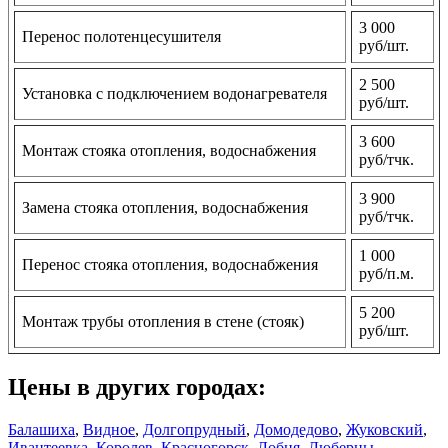
3 000
Перенос полотенцесушителя
руб/шт.
2 500
Установка с подключением водонагревателя
руб/шт.
3 600
Монтаж стояка отопления, водоснабжения
руб/тчк.
3 900
Замена стояка отопления, водоснабжения
руб/тчк.
1 000
Перенос стояка отопления, водоснабжения
руб/п.м.
5 200
Монтаж трубы отопления в стене (стояк)
руб/шт.
Цены в других городах:
Балашиха
,
Видное
,
Долгопрудный
,
Домодедово
,
Жуковский
,
Ивантеевка
,
Королев
,
Красногорск
,
Лобня
,
Люберцы
,