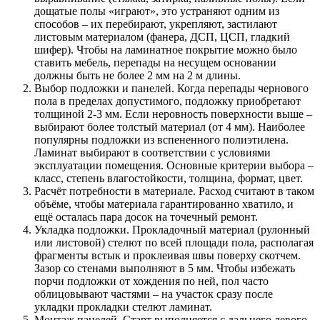
дощатые полы «играют», это устраняют одним из
способов – их перебирают, укрепляют, застилают
листовым материалом (фанера, ДСП, ЦСП, гладкий
шифер). Чтобы на ламинатное покрытие можно было
ставить мебель, перепады на несущем основании
должны быть не более 2 мм на 2 м длины.
Выбор подложки и панелей. Когда перепады чернового
пола в пределах допустимого, подложку приобретают
толщиной 2-3 мм. Если неровность поверхности выше –
выбирают более толстый материал (от 4 мм). Наиболее
популярны подложки из вспененного полиэтилена.
Ламинат выбирают в соответствии с условиями
эксплуатации помещения. Основные критерии выбора –
класс, степень влагостойкости, толщина, формат, цвет.
Расчёт потребности в материале. Расход считают в таком
объёме, чтобы материала гарантированно хватило, и
ещё осталась пара досок на точечный ремонт.
Укладка подложки. Прокладочный материал (рулонный
или листовой) стелют по всей площади пола, располагая
фрагменты встык и проклеивая швы поверху скотчем.
Зазор со стенами выполняют в 5 мм. Чтобы избежать
порчи подложки от хождения по ней, пол часто
облицовывают частями – на участок сразу после
укладки прокладки стелют ламинат.
Монтаж панелей. Старт выполняется с дальнего левого