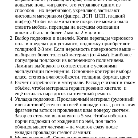
дощатые полы «играют», это устраняют одним из
способов – их перебирают, укрепляют, застилают
листовым материалом (фанера, ДСП, ЦСП, гладкий
шифер). Чтобы на ламинатное покрытие можно было
ставить мебель, перепады на несущем основании
должны быть не более 2 мм на 2 м длины.
Выбор подложки и панелей. Когда перепады чернового
пола в пределах допустимого, подложку приобретают
толщиной 2-3 мм. Если неровность поверхности выше –
выбирают более толстый материал (от 4 мм). Наиболее
популярны подложки из вспененного полиэтилена.
Ламинат выбирают в соответствии с условиями
эксплуатации помещения. Основные критерии выбора –
класс, степень влагостойкости, толщина, формат, цвет.
Расчёт потребности в материале. Расход считают в таком
объёме, чтобы материала гарантированно хватило, и
ещё осталась пара досок на точечный ремонт.
Укладка подложки. Прокладочный материал (рулонный
или листовой) стелют по всей площади пола, располагая
фрагменты встык и проклеивая швы поверху скотчем.
Зазор со стенами выполняют в 5 мм. Чтобы избежать
порчи подложки от хождения по ней, пол часто
облицовывают частями – на участок сразу после
укладки прокладки стелют ламинат.
Монтаж панелей. Старт выполняется с дальнего левого