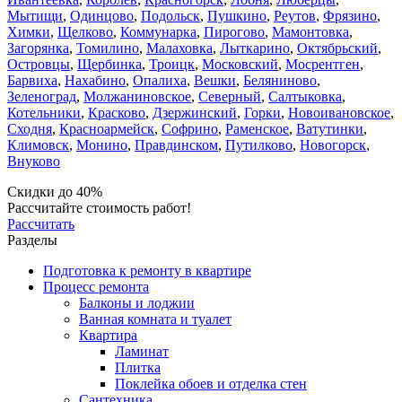
Мытищи
,
Одинцово
,
Подольск
,
Пушкино
,
Реутов
,
Фрязино
,
Химки
,
Щелково
,
Коммунарка
,
Пирогово
,
Мамонтовка
,
Загорянка
,
Томилино
,
Малаховка
,
Лыткарино
,
Октябрьский
,
Островцы
,
Щербинка
,
Троицк
,
Московский
,
Мосрентген
,
Барвиха
,
Нахабино
,
Опалиха
,
Вешки
,
Беляниново
,
Зеленоград
,
Молжаниновское
,
Северный
,
Салтыковка
,
Котельники
,
Красково
,
Дзержинский
,
Горки
,
Новоивановское
,
Сходня
,
Красноармейск
,
Софрино
,
Раменское
,
Ватутинки
,
Климовск
,
Монино
,
Правдинском
,
Путилково
,
Новогорск
,
Внуково
Скидки до 40%
Рассчитайте стоимость работ!
Рассчитать
Разделы
Подготовка к ремонту в квартире
Процесс ремонта
Балконы и лоджии
Ванная комната и туалет
Квартира
Ламинат
Плитка
Поклейка обоев и отделка стен
Сантехника