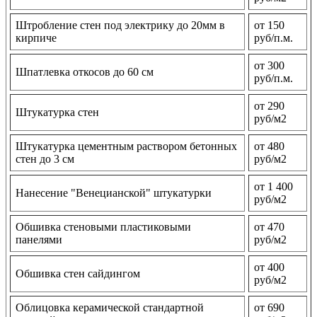
Штробление стен под электрику до 20мм в
от 150
кирпиче
руб/п.м.
от 300
Шпатлевка откосов до 60 см
руб/п.м.
от 290
Штукатурка стен
руб/м2
Штукатурка цементным раствором бетонных
от 480
стен до 3 см
руб/м2
от 1 400
Нанесение "Венецианской" штукатурки
руб/м2
Обшивка стеновыми пластиковыми
от 470
панелями
руб/м2
от 400
Обшивка стен сайдингом
руб/м2
Облицовка керамической стандартной
от 690