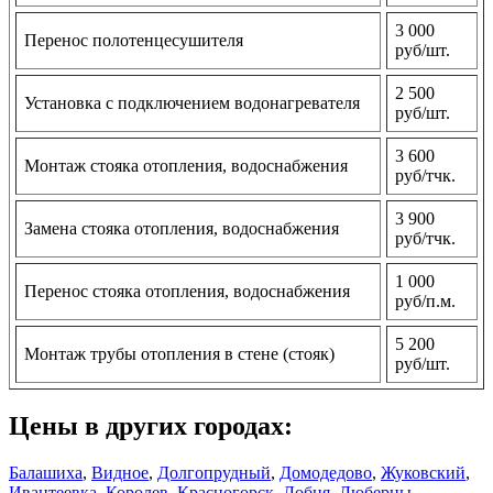
3 000
Перенос полотенцесушителя
руб/шт.
2 500
Установка с подключением водонагревателя
руб/шт.
3 600
Монтаж стояка отопления, водоснабжения
руб/тчк.
3 900
Замена стояка отопления, водоснабжения
руб/тчк.
1 000
Перенос стояка отопления, водоснабжения
руб/п.м.
5 200
Монтаж трубы отопления в стене (стояк)
руб/шт.
Цены в других городах:
Балашиха
,
Видное
,
Долгопрудный
,
Домодедово
,
Жуковский
,
Ивантеевка
,
Королев
,
Красногорск
,
Лобня
,
Люберцы
,