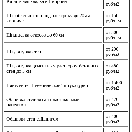
Кирпичная кладка в 1 кирпич
руб/м2
Штробление стен под электрику до 20мм в
от 150
кирпиче
руб/п.м.
от 300
Шпатлевка откосов до 60 см
руб/п.м.
от 290
Штукатурка стен
руб/м2
Штукатурка цементным раствором бетонных
от 480
стен до 3 см
руб/м2
от 1 400
Нанесение "Венецианской" штукатурки
руб/м2
Обшивка стеновыми пластиковыми
от 470
панелями
руб/м2
от 400
Обшивка стен сайдингом
руб/м2