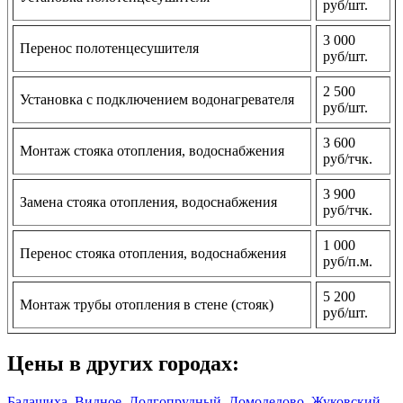
руб/шт.
3 000
Перенос полотенцесушителя
руб/шт.
2 500
Установка с подключением водонагревателя
руб/шт.
3 600
Монтаж стояка отопления, водоснабжения
руб/тчк.
3 900
Замена стояка отопления, водоснабжения
руб/тчк.
1 000
Перенос стояка отопления, водоснабжения
руб/п.м.
5 200
Монтаж трубы отопления в стене (стояк)
руб/шт.
Цены в других городах:
Балашиха
,
Видное
,
Долгопрудный
,
Домодедово
,
Жуковский
,