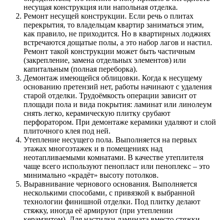
несущая конструкция или напольная отделка.
Ремонт несущей конструкции. Если речь о плитах
перекрытия, то владельцам квартир заниматься этим,
как правило, не приходится. Но в квартирных лоджиях
встречаются дощатые полы, а это набор лагов и настил.
Ремонт такой конструкции может быть частичным
(закрепление, замена отдельных элементов) или
капитальным (полная переборка).
Демонтаж имеющейся облицовки. Когда к несущему
основанию претензий нет, работы начинают с удаления
старой отделки. Трудоёмкость операции зависит от
площади пола и вида покрытия: ламинат или линолеум
снять легко, керамическую плитку срубают
перфоратором. При демонтаже керамики удаляют и слой
плиточного клея под ней.
Утепление несущего пола. Выполняется на первых
этажах многоэтажек и в помещениях над
неотапливаемыми комнатами. В качестве утеплителя
чаще всего используют пенопласт или пеноплекс – это
минимально «крадёт» высоту потолков.
Выравнивание чернового основания. Выполняется
несколькими способами, с привязкой к выбранной
технологии финишной отделки. Под плитку делают
стяжку, иногда её армируют (при утеплении
керамзитом). Для настилки ламината вместо стяжки