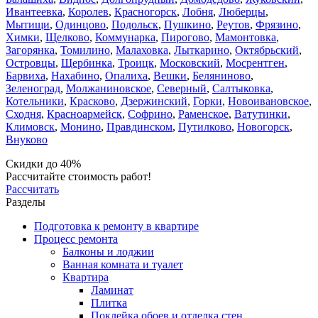
Ивантеевка
,
Королев
,
Красногорск
,
Лобня
,
Люберцы
,
Мытищи
,
Одинцово
,
Подольск
,
Пушкино
,
Реутов
,
Фрязино
,
Химки
,
Щелково
,
Коммунарка
,
Пирогово
,
Мамонтовка
,
Загорянка
,
Томилино
,
Малаховка
,
Лыткарино
,
Октябрьский
,
Островцы
,
Щербинка
,
Троицк
,
Московский
,
Мосрентген
,
Барвиха
,
Нахабино
,
Опалиха
,
Вешки
,
Беляниново
,
Зеленоград
,
Молжаниновское
,
Северный
,
Салтыковка
,
Котельники
,
Красково
,
Дзержинский
,
Горки
,
Новоивановское
,
Сходня
,
Красноармейск
,
Софрино
,
Раменское
,
Ватутинки
,
Климовск
,
Монино
,
Правдинском
,
Путилково
,
Новогорск
,
Внуково
Скидки до 40%
Рассчитайте стоимость работ!
Рассчитать
Разделы
Подготовка к ремонту в квартире
Процесс ремонта
Балконы и лоджии
Ванная комната и туалет
Квартира
Ламинат
Плитка
Поклейка обоев и отделка стен