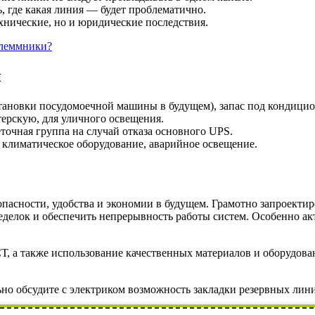
ь, где какая линия — будет проблематично.
ехнические, но и юридические последствия.
клеммники?
й
становки посудомоечной машины в будущем), запас под кондици
терскую, для уличного освещения.
еточная группа на случай отказа основного UPS.
 климатическое оборудование, аварийное освещение.
опасности, удобства и экономии в будущем. Грамотно запроект
еделок и обеспечить непрерывность работы систем. Особенно акт
Т, а также использование качественных материалов и оборудов
ьно обсудите с электриком возможность закладки резервных лини