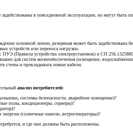
е задействованы в повседневной эксплуатации, но могут быть о
дении основной линии, резервная может быть задействована бе
ых устройств или переноса нагрузки.
 с ПУЭ (Правила устройства электроустановок) и СП 256.132580
ажно для систем жизнеобеспечения (освещение, водоснабжение,
ть стены и прокладывать новые кабели.
ательный
анализ потребителей:
ильники, системы безопасности, аварийное освещение)?
плые полы, кондиционеры, серверы)?
ратор)?
 энергии (солнечные панели, ветрогенераторы)?
отребуется, и где они должны быть расположены.