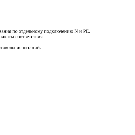
вания по отдельному подключению N и PE.
фикаты соответствия.
отоколы испытаний.