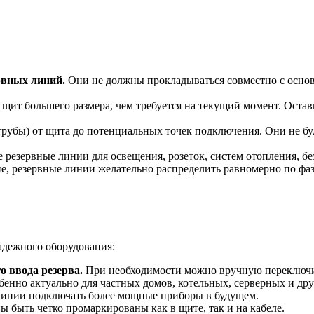
рвных линий.
Они не должны прокладываться совместно с осно
щит большего размера, чем требуется на текущий момент. Остав
убы) от щита до потенциальных точек подключения. Они не буд
резервные линии для освещения, розеток, систем отопления, без
е, резервные линии желательно распределить равномерно по фа
адежного оборудования:
 ввода резерва.
При необходимости можно вручную переключит
енно актуально для частных домов, котельных, серверных и дру
линии подключать более мощные приборы в будущем.
 быть четко промаркированы как в щите, так и на кабеле.