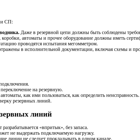
 и СП:
водника.
Даже в резервной цепи должны быть соблюдены требо
 коробки, автоматы и прочее оборудование должны иметь серти
уатацию проводятся испытания мегомметром.
тражены в исполнительной документации, включая схемы и пр
 подключения.
 переключение на резервную.
 автоматы, как ими пользоваться, как определить неисправность.
верку резервных линий.
езервных линий
т разрабатывается «впритык», без запаса.
жет не выдержать подключаемую нагрузку.
чие линии не следует прокладывать в одном канале.