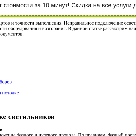
т стоимости за 10 минут! Cкидка на все услуги
ртов и точности выполнения. Неправильное подключение освет
сти оборудования и возгорания. В данной статье рассмотрим на
документов.
боров
 потолке
ке светильников
в
ючение фазного и нулевого провода. По правилам, фазный прово