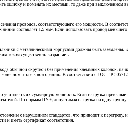
ить ошибку и поменять их местами, то даже при выключенном вы
 сечения проводов, соответствующего его мощности. В соответс
 линий составляет 1,5 мм². Если использовать провод меньшего 
тильники с металлическими корпусами должны быть заземлены.
ким током существенно возрастает.
и
да обычной скруткой без применения клеммных колодок, пайки 
в конечном итоге к возгоранию. В соответствии с ГОСТ Р 5057
 учитывать их суммарную мощность. Если нагрузка превышает 
чателей. По нормам ПУЭ, допустимая нагрузка на одну группу 
отовлены с нарушением стандартов, что приводит к перегреву, 
ти и иметь сертификат соответствия.