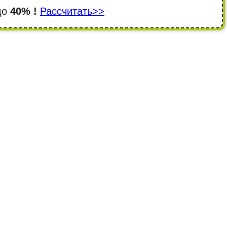
 до
40% !
Рассчитать>>