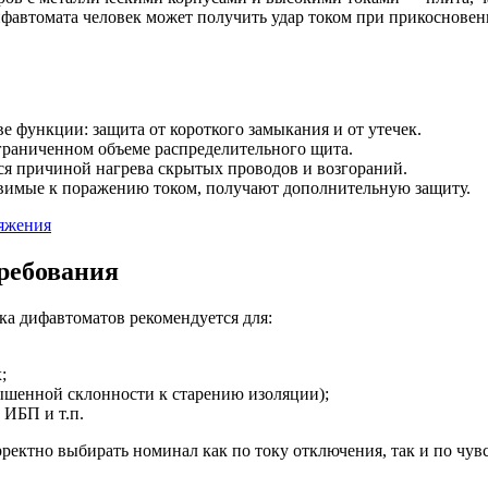
дифавтомата человек может получить удар током при прикоснове
 функции: защита от короткого замыкания и от утечек.
граниченном объеме распределительного щита.
ся причиной нагрева скрытых проводов и возгораний.
вимые к поражению током, получают дополнительную защиту.
ряжения
ребования
вка дифавтоматов рекомендуется для:
;
ышенной склонности к старению изоляции);
 ИБП и т.п.
рректно выбирать номинал как по току отключения, так и по чу