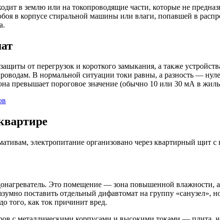
уходит в землю или на токопроводящие части, которые не предна
пробоя в корпусе стиральной машины или влаги, попавшей в рас
а.
мат
защиты от перегрузок и короткого замыкания, а также устройст
оводам. В нормальной ситуации токи равны, а разность — нулева
ко она превышает пороговое значение (обычно 10 или 30 мА в жи
ов
квартире
ативам, электропитание организовано через квартирный щит с
донагреватель. Это помещение — зона повышенной влажности, а
разумно поставить отдельный дифавтомат на группу «санузел», 
 до того, как ток причинит вред.
ров с металлическими корпусами и высокими токами — плита, ч