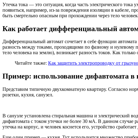
Утечка тока — это ситуация, когда часть электрического тока 
появиться, например, из-за повреждения изоляции в кабеле, 
быть смертельно опасным при прохождении через тело человек
Как работает дифференциальный авто
Дифференциальный автомат сочетает в себе функции автомата 
разность между токами, проходящими по фазному и нулевому пр
тело человека на землю), возникает разность токов. Как толь
Читайте также:
Как защитить электропроводку от грызун
Пример: использование дифавтомата в 
Представим типичную двухкомнатную квартиру. Согласно норм
розетки, кухня, санузел.
В санузле установлена стиральная машина и электрический во
дифавтомата с током утечки не более 30 мА. В данном случае 
утечка на корпус, и человек коснется его, устройство сработает
Еще один пример — кухня. Тут используется множество прибо