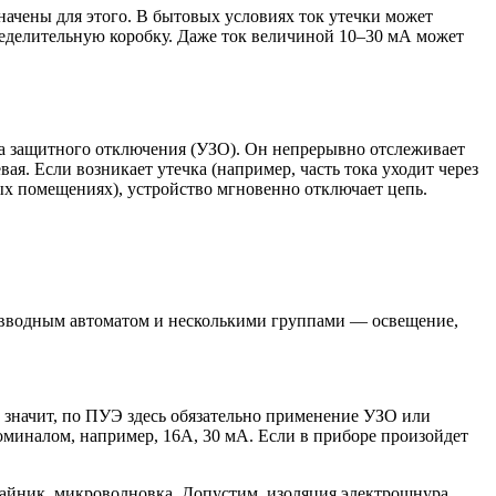
значены для этого. В бытовых условиях ток утечки может
пределительную коробку. Даже ток величиной 10–30 мА может
ва защитного отключения (УЗО). Он непрерывно отслеживает
я. Если возникает утечка (например, часть тока уходит через
лых помещениях), устройство мгновенно отключает цепь.
 вводным автоматом и несколькими группами — освещение,
 значит, по ПУЭ здесь обязательно применение УЗО или
номиналом, например, 16А, 30 мА. Если в приборе произойдет
айник, микроволновка. Допустим, изоляция электрошнура