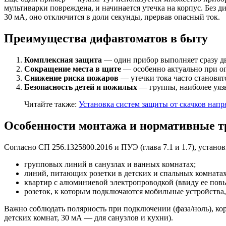
мультиварки повреждена, и начинается утечка на корпус. Без 
30 мА, оно отключится в доли секунды, прервав опасный ток.
Преимущества дифавтоматов в быту
Комплексная защита
— один прибор выполняет сразу две
Сокращение места в щите
— особенно актуально при о
Снижение риска пожаров
— утечки тока часто становят
Безопасность детей и пожилых
— группы, наиболее уяз
Читайте также:
Установка систем защиты от скачков нап
Особенности монтажа и нормативные т
Согласно СП 256.1325800.2016 и ПУЭ (глава 7.1 и 1.7), устано
групповых линий в санузлах и ванных комнатах;
линий, питающих розетки в детских и спальных комнатах
квартир с алюминиевой электропроводкой (ввиду ее пов
розеток, к которым подключаются мобильные устройства,
Важно соблюдать полярность при подключении (фаза/ноль), ко
детских комнат, 30 мА — для санузлов и кухни).