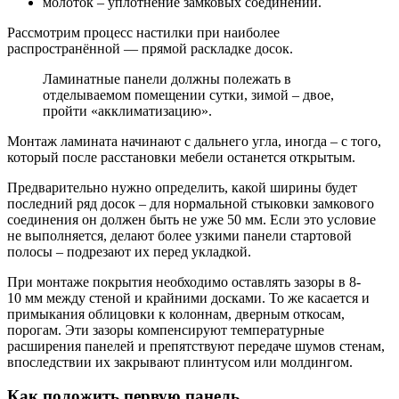
молоток – уплотнение замковых соединений.
Рассмотрим процесс настилки при наиболее
распространённой — прямой раскладке досок.
Ламинатные панели должны полежать в
отделываемом помещении сутки, зимой – двое,
пройти «акклиматизацию».
Монтаж ламината начинают с дальнего угла, иногда – с того,
который после расстановки мебели останется открытым.
Предварительно нужно определить, какой ширины будет
последний ряд досок – для нормальной стыковки замкового
соединения он должен быть не уже 50 мм. Если это условие
не выполняется, делают более узкими панели стартовой
полосы – подрезают их перед укладкой.
При монтаже покрытия необходимо оставлять зазоры в 8-
10 мм между стеной и крайними досками. То же касается и
примыкания облицовки к колоннам, дверным откосам,
порогам. Эти зазоры компенсируют температурные
расширения панелей и препятствуют передаче шумов стенам,
впоследствии их закрывают плинтусом или молдингом.
Как положить первую панель