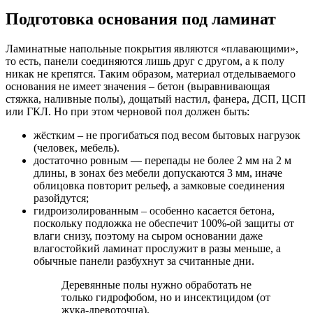
Подготовка основания под ламинат
Ламинатные напольные покрытия являются «плавающими»,
то есть, панели соединяются лишь друг с другом, а к полу
никак не крепятся. Таким образом, материал отделываемого
основания не имеет значения – бетон (выравнивающая
стяжка, наливные полы), дощатый настил, фанера, ДСП, ЦСП
или ГКЛ. Но при этом черновой пол должен быть:
жёстким – не прогибаться под весом бытовых нагрузок
(человек, мебель).
достаточно ровным — перепады не более 2 мм на 2 м
длины, в зонах без мебели допускаются 3 мм, иначе
облицовка повторит рельеф, а замковые соединения
разойдутся;
гидроизолированным – особенно касается бетона,
поскольку подложка не обеспечит 100%-ой защиты от
влаги снизу, поэтому на сыром основании даже
влагостойкий ламинат прослужит в разы меньше, а
обычные панели разбухнут за считанные дни.
Деревянные полы нужно обработать не
только гидрофобом, но и инсектицидом (от
жука-древоточца).