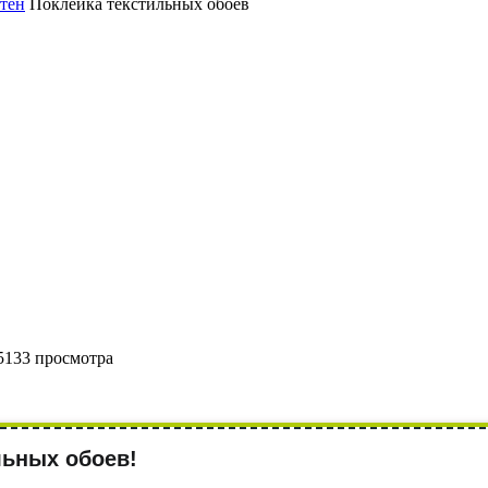
стен
Поклейка текстильных обоев
5133 просмотра
льных обоев!