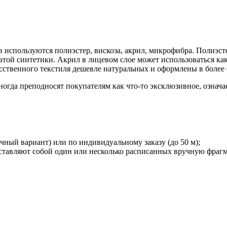
ов используются полиэстер, вискоза, акрил, микрофибра. Полиэ
 этой синтетики. Акрил в лицевом слое может использоваться ка
усственного текстиля дешевле натуральных и оформлены в более
да преподносят покупателям как что-то эксклюзивное, означае
чный вариант) или по индивидуальному заказу (до 50 м);
ставляют собой один или несколько расписанных вручную фрагме