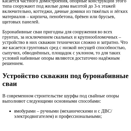
касается частного домостроения, опорные конструкции этого
типа сооружают под жилые дома высотой до 3-х этажей
включительно, коттеджи, дачные домики из тяжёлых и лёгких
материалов – кирпича, пенобетона, брёвен или брусьев,
щитовых панелей.
Буронабивные сваи пригодны для сооружения во всех
грунтах, за исключением скальных и крупнообломочных –
устройство в них скважин технически сложно и затратно. Что
же касается грунтовых сред с низкой несущей способностью,
сыпучих, обводнённых, площадок с уклоном, то для таких
условий набивные опоры являются достаточно надёжным
решением.
Устройство скважин под буронабивные
сваи
В современном строительстве шурфы под свайные опоры
выполняют следующими основными способами:
ямобурами – ручными (механическими и с ДВС/
электродвигателем) и профессиональными;