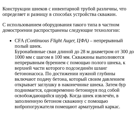
Конструкции шнеков с инвентарной трубой различны, что
определяет и разницу в способах устройства скважин.
C использованием оборудования такого типа в частном
домостроении распространены следующие технологии:
CFA
(Continuous Flight Auger, ЦФА)
– непрерывный
полый шнек.
Буронабивные сваи длиной до 28 м диаметром от 300 до
1000 мм с шагом в 100 мм. Скважины выполняются
непрерывным бурением с помощью полого шнека, к
верхней части которого подсоединён шланг
бетононасоса. По достижении нужной глубины
включают подачу бетона, который своим давлением
открывает заглушку в наконечнике шнека. Затем бур
поднимается, одновременно бетонируя под собой
освобождающийся шурф. Когда шнек извлечён, в
заполненную бетоном скважину с помощью
вибропогружателя помещают арматурный каркас.