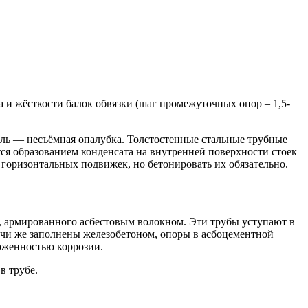
а и жёсткости балок обвязки (шаг промежуточных опор – 1,5-
оль — несъёмная опалубка. Толстостенные стальные трубные
ся образованием конденсата на внутренней поверхности стоек
 горизонтальных подвижек, но бетонировать их обязательно.
, армированного асбестовым волокном. Эти трубы уступают в
учи же заполнены железобетоном, опоры в асбоцементной
рженностью коррозии.
в трубе.