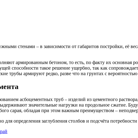
ужными стенами – в зависимости от габаритов постройки, её вес
олняют армированным бетоном, то есть, по факту их основная р
ущей способности такое решение ущербно, так как сопровождает
ие трубы армируют редко, разве что на грунтах с вероятностью
амента
ованием асбоцементных труб – изделий из цементного раствора
выдерживают значительные нагрузки на продольное сжатие. Буд
бого сарая, обладая при этом важным преимуществом – неподве
о для определения заглубления столбов и подсчёта потребности 
арай