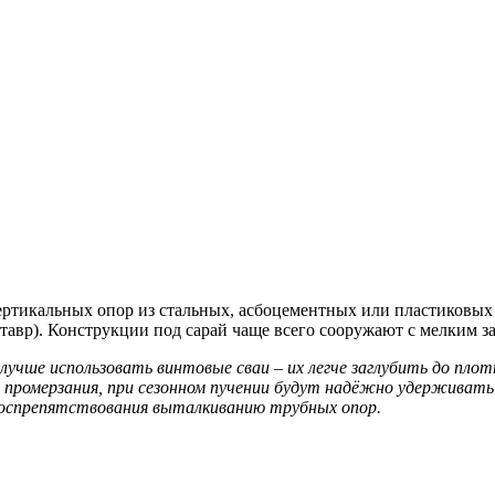
ртикальных опор из стальных, асбоцементных или пластиковых т
утавр). Конструкции под сарай чаще всего сооружают с мелким з
лучше использовать винтовые сваи – их легче заглубить до пло
промерзания, при сезонном пучении будут надёжно удерживать е
 воспрепятствования выталкиванию трубных опор.