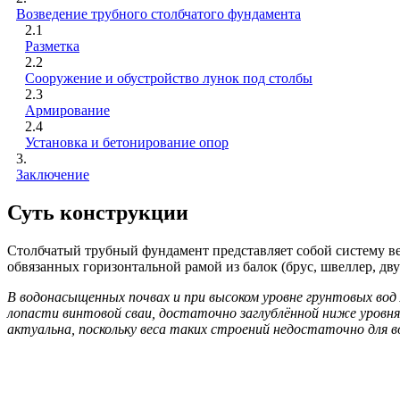
Возведение трубного столбчатого фундамента
2.1
Разметка
2.2
Сооружение и обустройство лунок под столбы
2.3
Армирование
2.4
Установка и бетонирование опор
3.
Заключение
Суть конструкции
Столбчатый трубный фундамент представляет собой систему ве
обвязанных горизонтальной рамой из балок (брус, швеллер, дв
В водонасыщенных почвах и при высоком уровне грунтовых вод 
лопасти винтовой сваи, достаточно заглублённой ниже уровня 
актуальна, поскольку веса таких строений недостаточно для