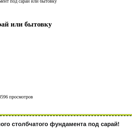
ент под сарай или бытовку
рай или бытовку
8596 просмотров
ного столбчатого фундамента под сарай!