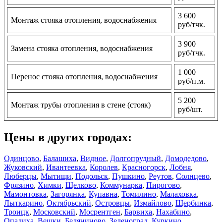
3 600
Монтаж стояка отопления, водоснабжения
руб/тчк.
3 900
Замена стояка отопления, водоснабжения
руб/тчк.
1 000
Перенос стояка отопления, водоснабжения
руб/п.м.
5 200
Монтаж трубы отопления в стене (стояк)
руб/шт.
Цены в других городах:
Одинцово
,
Балашиха
,
Видное
,
Долгопрудный
,
Домодедово
,
Жуковский
,
Ивантеевка
,
Королев
,
Красногорск
,
Лобня
,
Люберцы
,
Мытищи
,
Подольск
,
Пушкино
,
Реутов
,
Солнцево
,
Фрязино
,
Химки
,
Щелково
,
Коммунарка
,
Пирогово
,
Мамонтовка
,
Загорянка
,
Купавна
,
Томилино
,
Малаховка
,
Лыткарино
,
Октябрьский
,
Островцы
,
Измайлово
,
Щербинка
,
Троицк
,
Московский
,
Мосрентген
,
Барвиха
,
Нахабино
,
Опалиха
,
Вешки
,
Беляниново
,
Зеленоград
,
Куркино
,