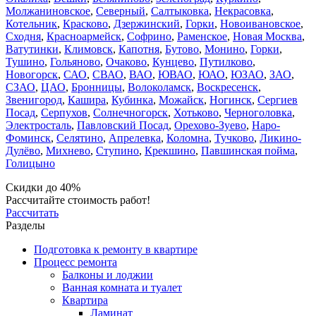
Молжаниновское
,
Северный
,
Салтыковка
,
Некрасовка
,
Котельник
,
Красково
,
Дзержинский
,
Горки
,
Новоивановское
,
Сходня
,
Красноармейск
,
Софрино
,
Раменское
,
Новая Москва
,
Ватутинки
,
Климовск
,
Капотня
,
Бутово
,
Монино
,
Горки
,
Тушино
,
Гольяново
,
Очаково
,
Кунцево
,
Путилково
,
Новогорск
,
САО
,
СВАО
,
ВАО
,
ЮВАО
,
ЮАО
,
ЮЗАО
,
ЗАО
,
СЗАО
,
ЦАО
,
Бронницы
,
Волоколамск
,
Воскресенск
,
Звенигород
,
Кашира
,
Кубинка
,
Можайск
,
Ногинск
,
Сергиев
Посад
,
Серпухов
,
Солнечногорск
,
Хотьково
,
Черноголовка
,
Электросталь
,
Павловский Посад
,
Орехово-Зуево
,
Наро-
Фоминск
,
Селятино
,
Апрелевка
,
Коломна
,
Тучково
,
Ликино-
Дулёво
,
Михнево
,
Ступино
,
Крекшино
,
Павшинская пойма
,
Голицыно
Скидки до 40%
Рассчитайте стоимость работ!
Рассчитать
Разделы
Подготовка к ремонту в квартире
Процесс ремонта
Балконы и лоджии
Ванная комната и туалет
Квартира
Ламинат