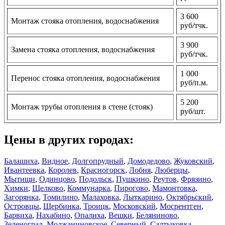
3 600
Монтаж стояка отопления, водоснабжения
руб/тчк.
3 900
Замена стояка отопления, водоснабжения
руб/тчк.
1 000
Перенос стояка отопления, водоснабжения
руб/п.м.
5 200
Монтаж трубы отопления в стене (стояк)
руб/шт.
Цены в других городах:
Балашиха
,
Видное
,
Долгопрудный
,
Домодедово
,
Жуковский
,
Ивантеевка
,
Королев
,
Красногорск
,
Лобня
,
Люберцы
,
Мытищи
,
Одинцово
,
Подольск
,
Пушкино
,
Реутов
,
Фрязино
,
Химки
,
Щелково
,
Коммунарка
,
Пирогово
,
Мамонтовка
,
Загорянка
,
Томилино
,
Малаховка
,
Лыткарино
,
Октябрьский
,
Островцы
,
Щербинка
,
Троицк
,
Московский
,
Мосрентген
,
Барвиха
,
Нахабино
,
Опалиха
,
Вешки
,
Беляниново
,
Зеленоград
,
Молжаниновское
,
Северный
,
Салтыковка
,