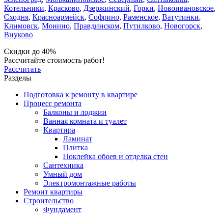
Котельники
,
Красково
,
Дзержинский
,
Горки
,
Новоивановское
,
Сходня
,
Красноармейск
,
Софрино
,
Раменское
,
Ватутинки
,
Климовск
,
Монино
,
Правдинском
,
Путилково
,
Новогорск
,
Внуково
Скидки до 40%
Рассчитайте стоимость работ!
Рассчитать
Разделы
Подготовка к ремонту в квартире
Процесс ремонта
Балконы и лоджии
Ванная комната и туалет
Квартира
Ламинат
Плитка
Поклейка обоев и отделка стен
Сантехника
Умный дом
Электромонтажные работы
Ремонт квартиры
Строительство
Фундамент