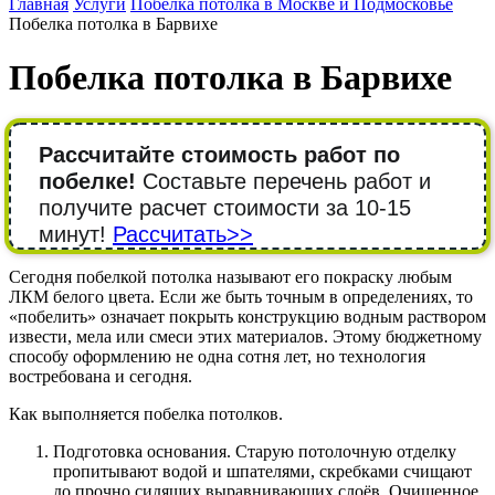
Главная
Услуги
Побелка потолка в Москве и Подмосковье
Побелка потолка в Барвихе
Побелка потолка в Барвихе
Рассчитайте стоимость работ по
побелке!
Составьте перечень работ и
получите расчет стоимости за 10-15
минут!
Рассчитать>>
Сегодня побелкой потолка называют его покраску любым
ЛКМ белого цвета. Если же быть точным в определениях, то
«побелить» означает покрыть конструкцию водным раствором
извести, мела или смеси этих материалов. Этому бюджетному
способу оформлению не одна сотня лет, но технология
востребована и сегодня.
Как выполняется побелка потолков.
Подготовка основания. Старую потолочную отделку
пропитывают водой и шпателями, скребками счищают
до прочно сидящих выравнивающих слоёв. Очищенное