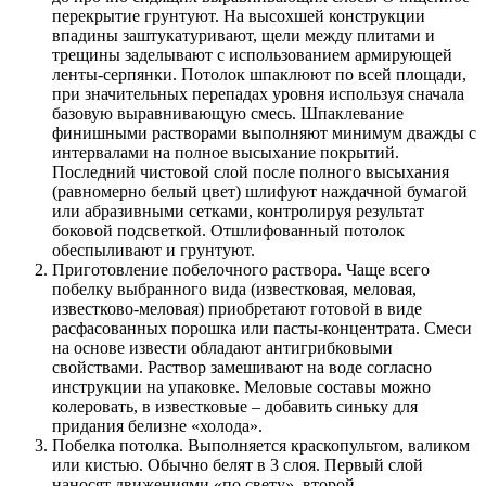
перекрытие грунтуют. На высохшей конструкции
впадины заштукатуривают, щели между плитами и
трещины заделывают с использованием армирующей
ленты-серпянки. Потолок шпаклюют по всей площади,
при значительных перепадах уровня используя сначала
базовую выравнивающую смесь. Шпаклевание
финишными растворами выполняют минимум дважды с
интервалами на полное высыхание покрытий.
Последний чистовой слой после полного высыхания
(равномерно белый цвет) шлифуют наждачной бумагой
или абразивными сетками, контролируя результат
боковой подсветкой. Отшлифованный потолок
обеспыливают и грунтуют.
Приготовление побелочного раствора. Чаще всего
побелку выбранного вида (известковая, меловая,
известково-меловая) приобретают готовой в виде
расфасованных порошка или пасты-концентрата. Смеси
на основе извести обладают антигрибковыми
свойствами. Раствор замешивают на воде согласно
инструкции на упаковке. Меловые составы можно
колеровать, в известковые – добавить синьку для
придания белизне «холода».
Побелка потолка. Выполняется краскопультом, валиком
или кистью. Обычно белят в 3 слоя. Первый слой
наносят движениями «по свету», второй –