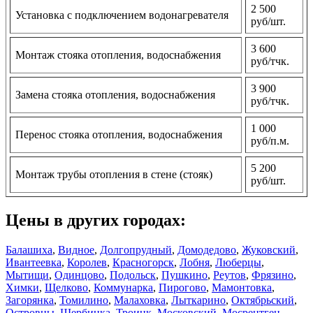
2 500
Установка с подключением водонагревателя
руб/шт.
3 600
Монтаж стояка отопления, водоснабжения
руб/тчк.
3 900
Замена стояка отопления, водоснабжения
руб/тчк.
1 000
Перенос стояка отопления, водоснабжения
руб/п.м.
5 200
Монтаж трубы отопления в стене (стояк)
руб/шт.
Цены в других городах:
Балашиха
,
Видное
,
Долгопрудный
,
Домодедово
,
Жуковский
,
Ивантеевка
,
Королев
,
Красногорск
,
Лобня
,
Люберцы
,
Мытищи
,
Одинцово
,
Подольск
,
Пушкино
,
Реутов
,
Фрязино
,
Химки
,
Щелково
,
Коммунарка
,
Пирогово
,
Мамонтовка
,
Загорянка
,
Томилино
,
Малаховка
,
Лыткарино
,
Октябрьский
,
Островцы
,
Щербинка
,
Троицк
,
Московский
,
Мосрентген
,