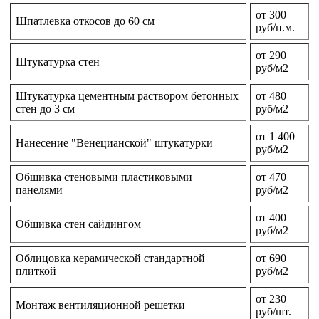
от 300
Шпатлевка откосов до 60 см
руб/п.м.
от 290
Штукатурка стен
руб/м2
Штукатурка цементным раствором бетонных
от 480
стен до 3 см
руб/м2
от 1 400
Нанесение "Венецианской" штукатурки
руб/м2
Обшивка стеновыми пластиковыми
от 470
панелями
руб/м2
от 400
Обшивка стен сайдингом
руб/м2
Облицовка керамической стандартной
от 690
плиткой
руб/м2
от 230
Монтаж вентиляционной решетки
руб/шт.