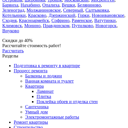
Барвиха
,
Нахабино
,
Опалиха
,
Вешки
,
Беляниново
,
Зеленоград
,
Молжаниновское
,
Северный
,
Салтыковка
,
Котельники
,
Красково
,
Дзержинский
,
Горки
,
Новоивановское
,
Сходня
,
Красноармейск
,
Софрино
,
Раменское
,
Ватутинки
,
Климовск
,
Монино
,
Правдинском
,
Путилково
,
Новогорск
,
Внуково
Скидки до 40%
Рассчитайте стоимость работ!
Рассчитать
Разделы
Подготовка к ремонту в квартире
Процесс ремонта
Балконы и лоджии
Ванная комната и туалет
Квартира
Ламинат
Плитка
Поклейка обоев и отделка стен
Сантехника
Умный дом
Электромонтажные работы
Ремонт квартиры
Строительство