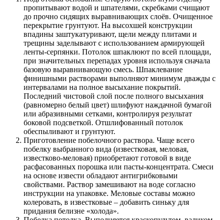
пропитывают водой и шпателями, скребками счищают
до прочно сидящих выравнивающих слоёв. Очищенное
перекрытие грунтуют. На высохшей конструкции
впадины заштукатуривают, щели между плитами и
трещины заделывают с использованием армирующей
ленты-серпянки. Потолок шпаклюют по всей площади,
при значительных перепадах уровня используя сначала
базовую выравнивающую смесь. Шпаклевание
финишными растворами выполняют минимум дважды с
интервалами на полное высыхание покрытий.
Последний чистовой слой после полного высыхания
(равномерно белый цвет) шлифуют наждачной бумагой
или абразивными сетками, контролируя результат
боковой подсветкой. Отшлифованный потолок
обеспыливают и грунтуют.
Приготовление побелочного раствора. Чаще всего
побелку выбранного вида (известковая, меловая,
известково-меловая) приобретают готовой в виде
расфасованных порошка или пасты-концентрата. Смеси
на основе извести обладают антигрибковыми
свойствами. Раствор замешивают на воде согласно
инструкции на упаковке. Меловые составы можно
колеровать, в известковые – добавить синьку для
придания белизне «холода».
Побелка потолка. Выполняется краскопультом, валиком