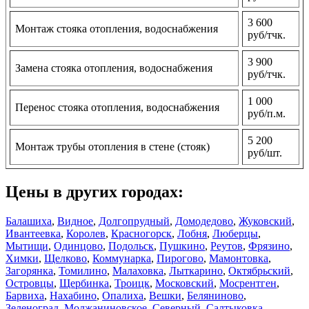
3 600
Монтаж стояка отопления, водоснабжения
руб/тчк.
3 900
Замена стояка отопления, водоснабжения
руб/тчк.
1 000
Перенос стояка отопления, водоснабжения
руб/п.м.
5 200
Монтаж трубы отопления в стене (стояк)
руб/шт.
Цены в других городах:
Балашиха
,
Видное
,
Долгопрудный
,
Домодедово
,
Жуковский
,
Ивантеевка
,
Королев
,
Красногорск
,
Лобня
,
Люберцы
,
Мытищи
,
Одинцово
,
Подольск
,
Пушкино
,
Реутов
,
Фрязино
,
Химки
,
Щелково
,
Коммунарка
,
Пирогово
,
Мамонтовка
,
Загорянка
,
Томилино
,
Малаховка
,
Лыткарино
,
Октябрьский
,
Островцы
,
Щербинка
,
Троицк
,
Московский
,
Мосрентген
,
Барвиха
,
Нахабино
,
Опалиха
,
Вешки
,
Беляниново
,
Зеленоград
,
Молжаниновское
,
Северный
,
Салтыковка
,