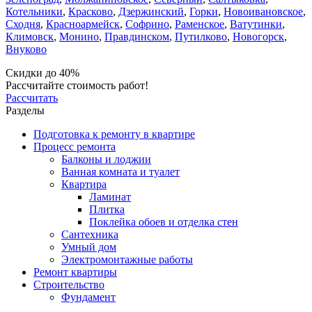
Котельники
,
Красково
,
Дзержинский
,
Горки
,
Новоивановское
,
Сходня
,
Красноармейск
,
Софрино
,
Раменское
,
Ватутинки
,
Климовск
,
Монино
,
Правдинском
,
Путилково
,
Новогорск
,
Внуково
Скидки до 40%
Рассчитайте стоимость работ!
Рассчитать
Разделы
Подготовка к ремонту в квартире
Процесс ремонта
Балконы и лоджии
Ванная комната и туалет
Квартира
Ламинат
Плитка
Поклейка обоев и отделка стен
Сантехника
Умный дом
Электромонтажные работы
Ремонт квартиры
Строительство
Фундамент