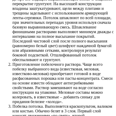
перекрытие грунтуют. На высохшей конструкции
впадины заштукатуривают, щели между плитами и
трещины заделывают с использованием армирующей
ленты-серпянки. Потолок шпаклюют по всей площади,
при значительных перепадах уровня используя сначала
базовую выравнивающую смесь. Шпаклевание
финишными растворами выполняют минимум дважды с
интервалами на полное высыхание покрытий.
Последний чистовой слой после полного высыхания
(равномерно белый цвет) шлифуют наждачной бумагой
или абразивными сетками, контролируя результат
боковой подсветкой. Отшлифованный потолок
обеспыливают и грунтуют.
Приготовление побелочного раствора. Чаще всего
побелку выбранного вида (известковая, меловая,
известково-меловая) приобретают готовой в виде
расфасованных порошка или пасты-концентрата. Смеси
на основе извести обладают антигрибковыми
свойствами. Раствор замешивают на воде согласно
инструкции на упаковке. Меловые составы можно
колеровать, в известковые – добавить синьку для
придания белизне «холода».
Побелка потолка. Выполняется краскопультом, валиком
или кистью. Обычно белят в 3 слоя. Первый слой
наносят движениями «по свету», второй –