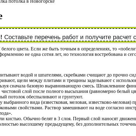
лка потолка в Новогорске
е
!
Составьте перечень работ и получите расчет 
елого цвета. Если же быть точным в определениях, то «побели
ормлению не одна сотня лет, но технология востребована и сег
питывают водой и шпателями, скребками счищают до прочно с
уривают, щели между плитами и трещины заделывают с использ
ользуя сначала базовую выравнивающую смесь. Шпаклевание ф
 чистовой слой после полного высыхания (равномерно белый ц
ный потолок обеспыливают и грунтуют.
у выбранного вида (известковая, меловая, известково-меловая)
бковыми свойствами. Раствор замешивают на воде согласно инст
лода».
и кистью. Обычно белят в 3 слоя. Первый слой наносят движени
полностью высохшему предыдущему, без дополнительных точечн