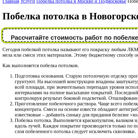
Главная
Услуги
Побелка потолка в Москве и Подмосковье
Побе
Побелка потолка в Новогорск
Рассчитайте стоимость работ по побелке
Сегодня побелкой потолка называют его покраску любым ЛКМ б
мела или смеси этих материалов. Этому бюджетному способу оф
Как выполняется побелка потолков.
Подготовка основания. Старую потолочную отделку про
грунтуют. На высохшей конструкции впадины заштукат
всей площади, при значительных перепадах уровня исп
интервалами на полное высыхание покрытий. Последний
контролируя результат боковой подсветкой. Отшлифован
Приготовление побелочного раствора. Чаще всего побелк
концентрата. Смеси на основе извести обладают антигри
известковые – добавить синьку для придания белизне «хо
Побелка потолка. Выполняется краскопультом, валиком ил
вдоль лучей. Каждое покрытие производится только по 
слоя побеленного потолка следует исключить сквозняки.