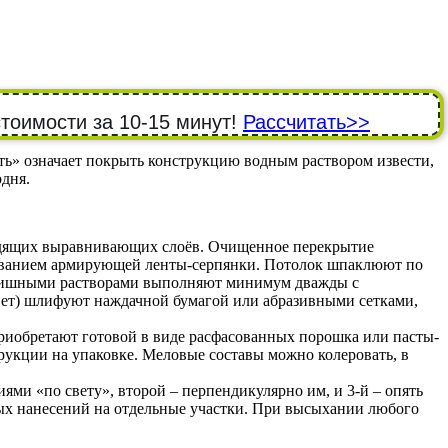
стоимости за 10-15 минут!
Рассчитать>>
ть» означает покрыть конструкцию водным раствором извести,
одня.
идящих выравнивающих слоёв. Очищенное перекрытие
ованием армирующей ленты-серпянки. Потолок шпаклюют по
инишными растворами выполняют минимум дважды с
вет) шлифуют наждачной бумагой или абразивными сетками,
 приобретают готовой в виде расфасованных порошка или пасты-
рукции на упаковке. Меловые составы можно колеровать, в
ями «по свету», второй – перпендикулярно им, и 3-й – опять
ых нанесений на отдельные участки. При высыхании любого