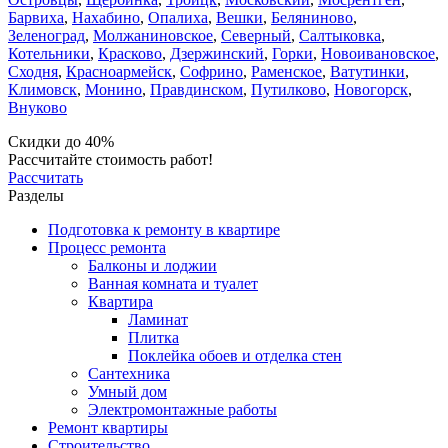
Барвиха
,
Нахабино
,
Опалиха
,
Вешки
,
Беляниново
,
Зеленоград
,
Молжаниновское
,
Северный
,
Салтыковка
,
Котельники
,
Красково
,
Дзержинский
,
Горки
,
Новоивановское
,
Сходня
,
Красноармейск
,
Софрино
,
Раменское
,
Ватутинки
,
Климовск
,
Монино
,
Правдинском
,
Путилково
,
Новогорск
,
Внуково
Скидки до 40%
Рассчитайте стоимость работ!
Рассчитать
Разделы
Подготовка к ремонту в квартире
Процесс ремонта
Балконы и лоджии
Ванная комната и туалет
Квартира
Ламинат
Плитка
Поклейка обоев и отделка стен
Сантехника
Умный дом
Электромонтажные работы
Ремонт квартиры
Строительство