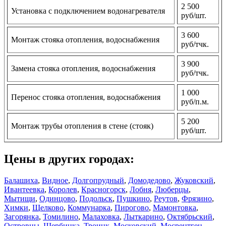
2 500
Установка с подключением водонагревателя
руб/шт.
3 600
Монтаж стояка отопления, водоснабжения
руб/тчк.
3 900
Замена стояка отопления, водоснабжения
руб/тчк.
1 000
Перенос стояка отопления, водоснабжения
руб/п.м.
5 200
Монтаж трубы отопления в стене (стояк)
руб/шт.
Цены в других городах:
Балашиха
,
Видное
,
Долгопрудный
,
Домодедово
,
Жуковский
,
Ивантеевка
,
Королев
,
Красногорск
,
Лобня
,
Люберцы
,
Мытищи
,
Одинцово
,
Подольск
,
Пушкино
,
Реутов
,
Фрязино
,
Химки
,
Щелково
,
Коммунарка
,
Пирогово
,
Мамонтовка
,
Загорянка
,
Томилино
,
Малаховка
,
Лыткарино
,
Октябрьский
,
Островцы
,
Щербинка
,
Троицк
,
Московский
,
Мосрентген
,