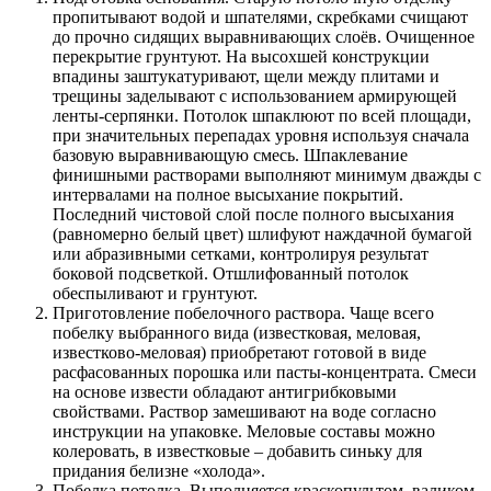
пропитывают водой и шпателями, скребками счищают
до прочно сидящих выравнивающих слоёв. Очищенное
перекрытие грунтуют. На высохшей конструкции
впадины заштукатуривают, щели между плитами и
трещины заделывают с использованием армирующей
ленты-серпянки. Потолок шпаклюют по всей площади,
при значительных перепадах уровня используя сначала
базовую выравнивающую смесь. Шпаклевание
финишными растворами выполняют минимум дважды с
интервалами на полное высыхание покрытий.
Последний чистовой слой после полного высыхания
(равномерно белый цвет) шлифуют наждачной бумагой
или абразивными сетками, контролируя результат
боковой подсветкой. Отшлифованный потолок
обеспыливают и грунтуют.
Приготовление побелочного раствора. Чаще всего
побелку выбранного вида (известковая, меловая,
известково-меловая) приобретают готовой в виде
расфасованных порошка или пасты-концентрата. Смеси
на основе извести обладают антигрибковыми
свойствами. Раствор замешивают на воде согласно
инструкции на упаковке. Меловые составы можно
колеровать, в известковые – добавить синьку для
придания белизне «холода».
Побелка потолка. Выполняется краскопультом, валиком