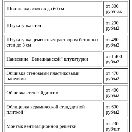
от 300
Шпатлевка откосов до 60 см
руб/п.м.
от 290
Штукатурка стен
руб/м2
Штукатурка цементным раствором бетонных
от 480
стен до 3 см
руб/м2
от 1 400
Нанесение "Венецианской" штукатурки
руб/м2
Обшивка стеновыми пластиковыми
от 470
панелями
руб/м2
от 400
Обшивка стен сайдингом
руб/м2
Облицовка керамической стандартной
от 690
плиткой
руб/м2
от 230
Монтаж вентиляционной решетки
руб/шт.