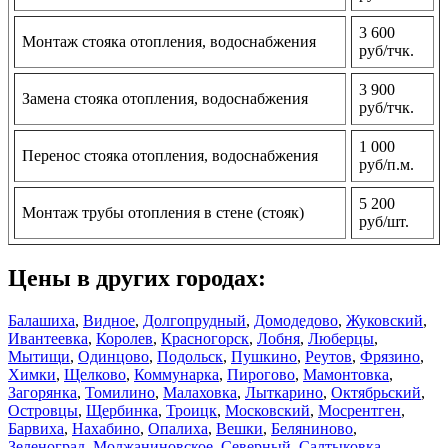
3 600
Монтаж стояка отопления, водоснабжения
руб/тчк.
3 900
Замена стояка отопления, водоснабжения
руб/тчк.
1 000
Перенос стояка отопления, водоснабжения
руб/п.м.
5 200
Монтаж трубы отопления в стене (стояк)
руб/шт.
Цены в других городах:
Балашиха
,
Видное
,
Долгопрудный
,
Домодедово
,
Жуковский
,
Ивантеевка
,
Королев
,
Красногорск
,
Лобня
,
Люберцы
,
Мытищи
,
Одинцово
,
Подольск
,
Пушкино
,
Реутов
,
Фрязино
,
Химки
,
Щелково
,
Коммунарка
,
Пирогово
,
Мамонтовка
,
Загорянка
,
Томилино
,
Малаховка
,
Лыткарино
,
Октябрьский
,
Островцы
,
Щербинка
,
Троицк
,
Московский
,
Мосрентген
,
Барвиха
,
Нахабино
,
Опалиха
,
Вешки
,
Беляниново
,
Зеленоград
,
Молжаниновское
,
Северный
,
Салтыковка
,