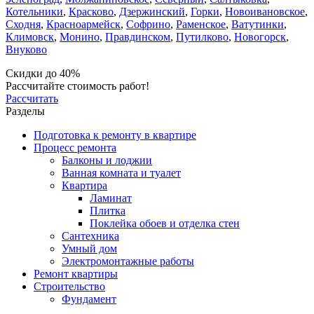
Котельники
,
Красково
,
Дзержинский
,
Горки
,
Новоивановское
,
Сходня
,
Красноармейск
,
Софрино
,
Раменское
,
Ватутинки
,
Климовск
,
Монино
,
Правдинском
,
Путилково
,
Новогорск
,
Внуково
Скидки до 40%
Рассчитайте стоимость работ!
Рассчитать
Разделы
Подготовка к ремонту в квартире
Процесс ремонта
Балконы и лоджии
Ванная комната и туалет
Квартира
Ламинат
Плитка
Поклейка обоев и отделка стен
Сантехника
Умный дом
Электромонтажные работы
Ремонт квартиры
Строительство
Фундамент