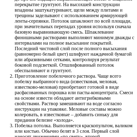
перекрытие грунтуют. На высохшей конструкции
впадины заштукатуривают, щели между плитами и
трещины заделывают с использованием армирующей
ленты-серпянки. Потолок шпаклюют по всей площади,
при значительных перепадах уровня используя сначала
базовую выравнивающую смесь. Шпаклевание
финишными растворами выполняют минимум дважды с
интервалами на полное высыхание покрытий.
Последний чистовой слой после полного высыхания
(равномерно белый цвет) шлифуют наждачной бумагой
или абразивными сетками, контролируя результат
боковой подсветкой. Отшлифованный потолок
обеспыливают и грунтуют.
Приготовление побелочного раствора. Чаще всего
побелку выбранного вида (известковая, меловая,
известково-меловая) приобретают готовой в виде
расфасованных порошка или пасты-концентрата. Смеси
на основе извести обладают антигрибковыми
свойствами. Раствор замешивают на воде согласно
инструкции на упаковке. Меловые составы можно
колеровать, в известковые – добавить синьку для
придания белизне «холода».
Побелка потолка. Выполняется краскопультом, валиком
или кистью. Обычно белят в 3 слоя. Первый слой
наносят движениями «по свету», второй –