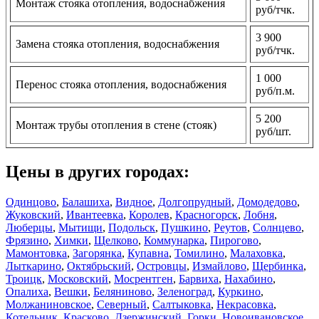
Монтаж стояка отопления, водоснабжения
руб/тчк.
3 900
Замена стояка отопления, водоснабжения
руб/тчк.
1 000
Перенос стояка отопления, водоснабжения
руб/п.м.
5 200
Монтаж трубы отопления в стене (стояк)
руб/шт.
Цены в других городах:
Одинцово
,
Балашиха
,
Видное
,
Долгопрудный
,
Домодедово
,
Жуковский
,
Ивантеевка
,
Королев
,
Красногорск
,
Лобня
,
Люберцы
,
Мытищи
,
Подольск
,
Пушкино
,
Реутов
,
Солнцево
,
Фрязино
,
Химки
,
Щелково
,
Коммунарка
,
Пирогово
,
Мамонтовка
,
Загорянка
,
Купавна
,
Томилино
,
Малаховка
,
Лыткарино
,
Октябрьский
,
Островцы
,
Измайлово
,
Щербинка
,
Троицк
,
Московский
,
Мосрентген
,
Барвиха
,
Нахабино
,
Опалиха
,
Вешки
,
Беляниново
,
Зеленоград
,
Куркино
,
Молжаниновское
,
Северный
,
Салтыковка
,
Некрасовка
,
Котельник
,
Красково
,
Дзержинский
,
Горки
,
Новоивановское
,