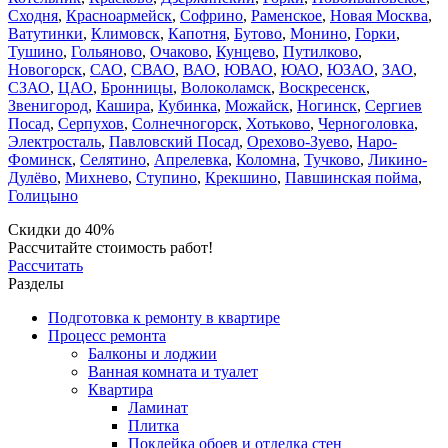
Сходня
,
Красноармейск
,
Софрино
,
Раменское
,
Новая Москва
,
Ватутинки
,
Климовск
,
Капотня
,
Бутово
,
Монино
,
Горки
,
Тушино
,
Гольяново
,
Очаково
,
Кунцево
,
Путилково
,
Новогорск
,
САО
,
СВАО
,
ВАО
,
ЮВАО
,
ЮАО
,
ЮЗАО
,
ЗАО
,
СЗАО
,
ЦАО
,
Бронницы
,
Волоколамск
,
Воскресенск
,
Звенигород
,
Кашира
,
Кубинка
,
Можайск
,
Ногинск
,
Сергиев
Посад
,
Серпухов
,
Солнечногорск
,
Хотьково
,
Черноголовка
,
Электросталь
,
Павловский Посад
,
Орехово-Зуево
,
Наро-
Фоминск
,
Селятино
,
Апрелевка
,
Коломна
,
Тучково
,
Ликино-
Дулёво
,
Михнево
,
Ступино
,
Крекшино
,
Павшинская пойма
,
Голицыно
Скидки до 40%
Рассчитайте стоимость работ!
Рассчитать
Разделы
Подготовка к ремонту в квартире
Процесс ремонта
Балконы и лоджии
Ванная комната и туалет
Квартира
Ламинат
Плитка
Поклейка обоев и отделка стен