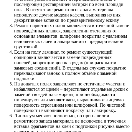
последующей реставрацией затирки по всей площади
пола. В отсутствие ремонтного запаса материала
используют другие модели кафеля, выполняя из них
декоративные вставки по предварительному эскизу.
Ремонт паркетных полов заключается в точечной замене
повреждённых плашек, закреплении отставших от
основания элементов, шлифовке покрытия с удалением
изношенных слоёв и лакировании с предварительной
грунтовкой.
Если на полу ламинат, то ремонт существующей
облицовки заключается в замене повреждённых
панелей, коррекции досок в рядах (при раскрытии
замковых соединений). В отдельных случаях покрытие
перекладывают заново в полном объёме с заменой
подложки.
На дощатых полах закрепляют не статичные участки и
избавляются от щелей – перестилают отдельные доски с
заменой гвоздей на саморезы, при необходимости
нивелируют или меняют лаги, выравнивают лицевую
поверхность строганием или шлифовкой. По чистовой
поверхности выполняют покраску или лакировку.
Линолеум меняют полностью, но при наличии
ремонтного запаса материала не исключена и точечная
вставка фрагментов на клей с подгонкой рисунка вместо
вырезанных дефектных участков.