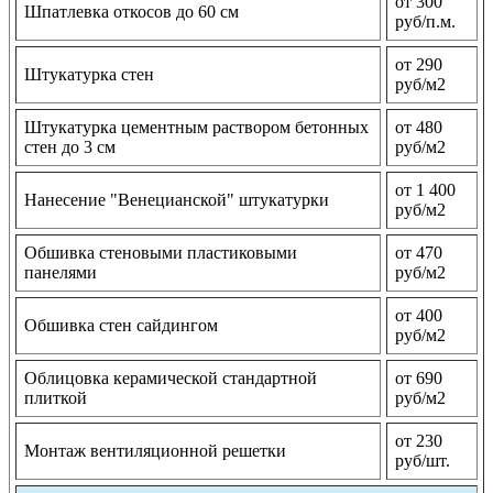
от 300
Шпатлевка откосов до 60 см
руб/п.м.
от 290
Штукатурка стен
руб/м2
Штукатурка цементным раствором бетонных
от 480
стен до 3 см
руб/м2
от 1 400
Нанесение "Венецианской" штукатурки
руб/м2
Обшивка стеновыми пластиковыми
от 470
панелями
руб/м2
от 400
Обшивка стен сайдингом
руб/м2
Облицовка керамической стандартной
от 690
плиткой
руб/м2
от 230
Монтаж вентиляционной решетки
руб/шт.