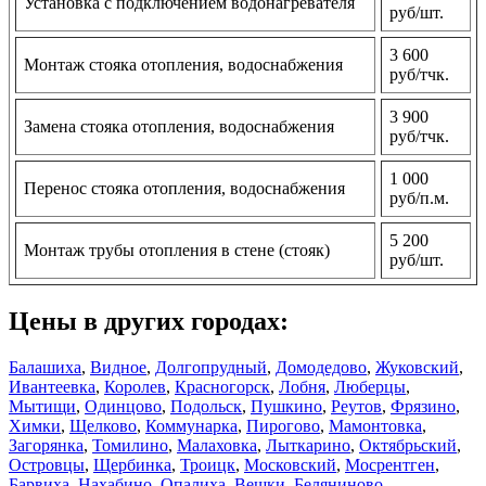
Установка с подключением водонагревателя
руб/шт.
3 600
Монтаж стояка отопления, водоснабжения
руб/тчк.
3 900
Замена стояка отопления, водоснабжения
руб/тчк.
1 000
Перенос стояка отопления, водоснабжения
руб/п.м.
5 200
Монтаж трубы отопления в стене (стояк)
руб/шт.
Цены в других городах:
Балашиха
,
Видное
,
Долгопрудный
,
Домодедово
,
Жуковский
,
Ивантеевка
,
Королев
,
Красногорск
,
Лобня
,
Люберцы
,
Мытищи
,
Одинцово
,
Подольск
,
Пушкино
,
Реутов
,
Фрязино
,
Химки
,
Щелково
,
Коммунарка
,
Пирогово
,
Мамонтовка
,
Загорянка
,
Томилино
,
Малаховка
,
Лыткарино
,
Октябрьский
,
Островцы
,
Щербинка
,
Троицк
,
Московский
,
Мосрентген
,
Барвиха
,
Нахабино
,
Опалиха
,
Вешки
,
Беляниново
,