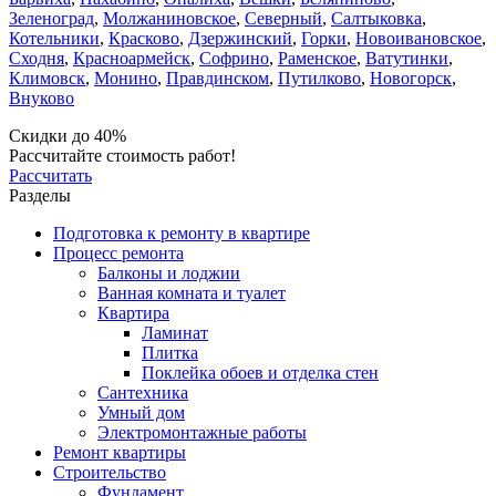
Зеленоград
,
Молжаниновское
,
Северный
,
Салтыковка
,
Котельники
,
Красково
,
Дзержинский
,
Горки
,
Новоивановское
,
Сходня
,
Красноармейск
,
Софрино
,
Раменское
,
Ватутинки
,
Климовск
,
Монино
,
Правдинском
,
Путилково
,
Новогорск
,
Внуково
Скидки до 40%
Рассчитайте стоимость работ!
Рассчитать
Разделы
Подготовка к ремонту в квартире
Процесс ремонта
Балконы и лоджии
Ванная комната и туалет
Квартира
Ламинат
Плитка
Поклейка обоев и отделка стен
Сантехника
Умный дом
Электромонтажные работы
Ремонт квартиры
Строительство
Фундамент