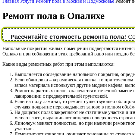
Главная
Услуги
Ремонт пола в Москве и Подмосковье
Ремонт п
Ремонт пола в Опалихе
Рассчитайте стоимость ремонта пола!
Со
Напольные покрытия жилых помещений подвергаются интенсивн
Однако и при соблюдении этих требований рано или поздно без
Какие виды ремонтных работ при этом выполняются:
Выполняется обследование напольного покрытия, опреде
Если облицовка – керамическая плитка, то при точечном
запаса материала используют другие модели кафеля, выпо
Ремонт паркетных полов заключается в точечной замене
лакировании с предварительной грунтовкой.
Если на полу ламинат, то ремонт существующей облицовк
случаях покрытие перекладывают заново в полном объём
На дощатых полах закрепляют не статичные участки и из
меняют лаги, выравнивают лицевую поверхность строга
Линолеум меняют полностью, но при наличии ремонтного
участков.
Демонтируют ковролин, очищают основание от старого к