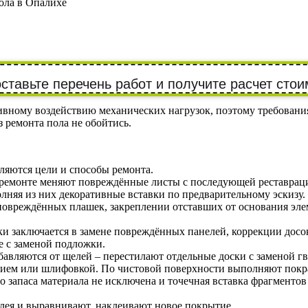
ола в Опалихе
ставьте перечень работ и получите расчет стои
ому воздействию механических нагрузок, поэтому требования 
 ремонта пола не обойтись.
ляются цели и способы ремонта.
 ремонте меняют повреждённые листы с последующей реставраци
лняя из них декоративные вставки по предварительному эскизу.
 повреждённых плашек, закреплении отставших от основания эл
и заключается в замене повреждённых панелей, коррекции досо
е с заменой подложки.
бавляются от щелей – перестилают отдельные доски с заменой г
нием или шлифовкой. По чистовой поверхности выполняют покра
 запаса материала не исключена и точечная вставка фрагментов
лея и выравнивают, наклеивают новое покрытие.