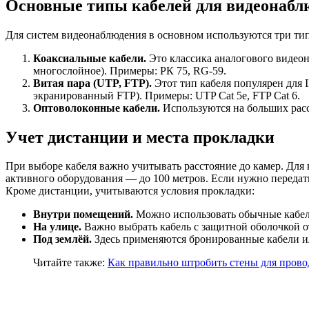
Основные типы кабелей для видеонабл
Для систем видеонаблюдения в основном используются три тип
Коаксиальные кабели.
Это классика аналогового видео
многослойное). Примеры: РК 75, RG-59.
Витая пара (UTP, FTP).
Этот тип кабеля популярен для 
экранированный FTP). Примеры: UTP Cat 5e, FTP Cat 6.
Оптоволоконные кабели.
Используются на больших расс
Учет дистанции и места прокладки
При выборе кабеля важно учитывать расстояние до камер. Для 
активного оборудования — до 100 метров. Если нужно передать
Кроме дистанции, учитываются условия прокладки:
Внутри помещений.
Можно использовать обычные кабел
На улице.
Важно выбрать кабель с защитной оболочкой о
Под землёй.
Здесь применяются бронированные кабели и
Читайте также:
Как правильно штробить стены для прово