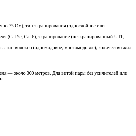
чно 75 Ом), тип экранирования (однослойное или
ля (Cat 5e, Cat 6), экранирование (неэкранированный UTP,
: тип волокна (одномодовое, многомодовое), количество жил.
еля — около 300 метров. Для витой пары без усилителей или
о.