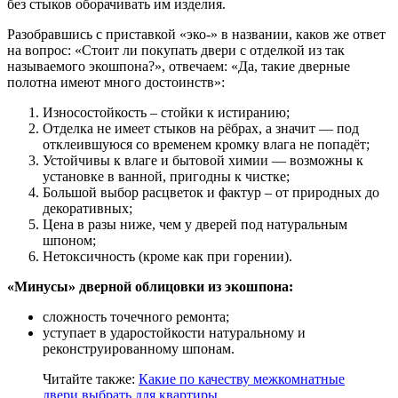
без стыков оборачивать им изделия.
Разобравшись с приставкой «эко-» в названии, каков же ответ
на вопрос: «Стоит ли покупать двери с отделкой из так
называемого экошпона?», отвечаем: «Да, такие дверные
полотна имеют много достоинств»:
Износостойкость – стойки к истиранию;
Отделка не имеет стыков на рёбрах, а значит — под
отклеившуюся со временем кромку влага не попадёт;
Устойчивы к влаге и бытовой химии — возможны к
установке в ванной, пригодны к чистке;
Большой выбор расцветок и фактур – от природных до
декоративных;
Цена в разы ниже, чем у дверей под натуральным
шпоном;
Нетоксичность (кроме как при горении).
«Минусы» дверной облицовки из экошпона:
сложность точечного ремонта;
уступает в ударостойкости натуральному и
реконструированному шпонам.
Читайте также:
Какие по качеству межкомнатные
двери выбрать для квартиры