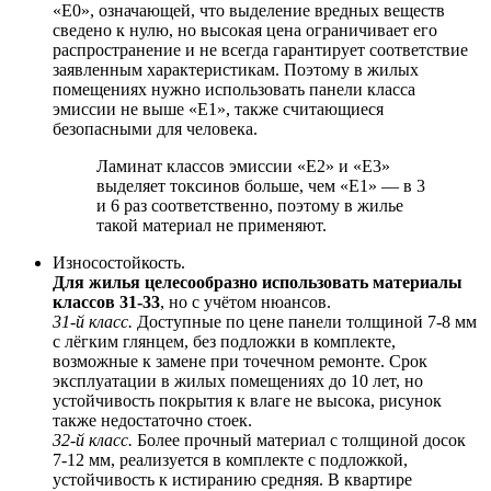
«Е0», означающей, что выделение вредных веществ
сведено к нулю, но высокая цена ограничивает его
распространение и не всегда гарантирует соответствие
заявленным характеристикам. Поэтому в жилых
помещениях нужно использовать панели класса
эмиссии не выше «Е1», также считающиеся
безопасными для человека.
Ламинат классов эмиссии «Е2» и «Е3»
выделяет токсинов больше, чем «Е1» — в 3
и 6 раз соответственно, поэтому в жилье
такой материал не применяют.
Износостойкость.
Для жилья целесообразно использовать материалы
классов 31-33
, но с учётом нюансов.
31-й класс.
Доступные по цене панели толщиной 7-8 мм
с лёгким глянцем, без подложки в комплекте,
возможные к замене при точечном ремонте. Срок
эксплуатации в жилых помещениях до 10 лет, но
устойчивость покрытия к влаге не высока, рисунок
также недостаточно стоек.
32-й класс.
Более прочный материал с толщиной досок
7-12 мм, реализуется в комплекте с подложкой,
устойчивость к истиранию средняя. В квартире