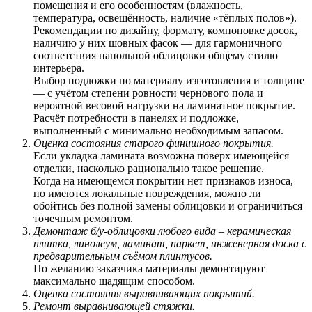
помещения и его особенностям (влажность,
температура, освещённость, наличие «тёплых полов»).
Рекомендации по дизайну, формату, компоновке досок,
наличию у них шовных фасок — для гармоничного
соответствия напольной облицовки общему стилю
интерьера.
Выбор подложки по материалу изготовления и толщине
— с учётом степени ровности чернового пола и
вероятной весовой нагрузки на ламинатное покрытие.
Расчёт потребности в панелях и подложке,
выполненный с минимально необходимым запасом.
Оценка состояния старого финишного покрытия.
Если укладка ламината возможна поверх имеющейся
отделки, насколько рационально такое решение.
Когда на имеющемся покрытии нет признаков износа,
но имеются локальные повреждения, можно ли
обойтись без полной замены облицовки и ограничиться
точечным ремонтом.
Демонтаж б/у-облицовки любого вида – керамическая
плитка, линолеум, ламинат, паркет, инженерная доска с
предварительным съёмом плинтусов.
По желанию заказчика материалы демонтируют
максимально щадящим способом.
Оценка состояния выравнивающих покрытий.
Ремонт выравнивающей стяжки.