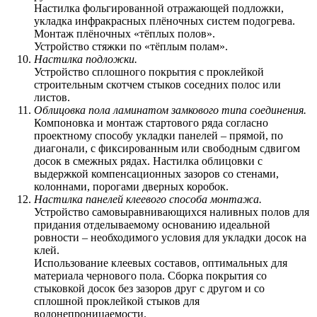
Настилка фольгированной отражающей подложки,
укладка инфракрасных плёночных систем подогрева.
Монтаж плёночных «тёплых полов».
Устройство стяжки по «тёплым полам».
Настилка подложки.
Устройство сплошного покрытия с проклейкой
строительным скотчем стыков соседних полос или
листов.
Облицовка пола ламинатом замкового типа соединения.
Компоновка и монтаж стартового ряда согласно
проектному способу укладки панелей – прямой, по
диагонали, с фиксированным или свободным сдвигом
досок в смежных рядах. Настилка облицовки с
выдержкой компенсационных зазоров со стенами,
колоннами, порогами дверных коробок.
Настилка панелей клеевого способа монтажа.
Устройство самовыравнивающихся наливных полов для
придания отделываемому основанию идеальной
ровности – необходимого условия для укладки досок на
клей.
Использование клеевых составов, оптимальных для
материала чернового пола. Сборка покрытия со
стыковкой досок без зазоров друг с другом и со
сплошной проклейкой стыков для
водонепроницаемости.