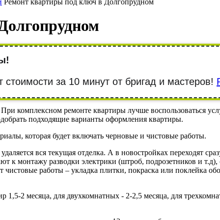
и
Ремонт квартиры под ключ в Долгопрудном
 Долгопрудном
ы!
т стоимости за 10 минут от бригад и мастеров!
 При комплексном ремонте квартиры лучше воспользоваться усл
одобрать подходящие варианты оформления квартиры.
ериалы, которая будет включать черновые и чистовые работы.
удаляется вся текущая отделка. А в новостройках переходят сра
пают к монтажу разводки электрики (штроб, подрозетников и т.д
т чистовые работы – укладка плитки, покраска или поклейка обо
1,5-2 месяца, для двухкомнатных - 2-2,5 месяца, для трехкомна