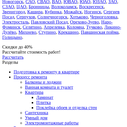
Новогорск
,
САО
,
СВАО
,
ВАО
,
ЮВАО
,
ЮАО
,
ЮЗАО
,
ЗАО
,
СЗАО
,
ЦАО
,
Бронницы
,
Волоколамск
,
Воскресенск
,
Звенигород
,
Кашира
,
Кубинка
,
Можайск
,
Ногинск
,
Сергиев
Посад
,
Серпухов
,
Солнечногорск
,
Хотьково
,
Черноголовка
,
Электросталь
,
Павловский Посад
,
Орехово-Зуево
,
Наро-
Фоминск
,
Селятино
,
Апрелевка
,
Коломна
,
Тучково
,
Ликино-
Дулёво
,
Михнево
,
Ступино
,
Крекшино
,
Павшинская пойма
,
Голицыно
.
Скидки до 40%
Рассчитайте стоимость работ!
Рассчитать
Разделы
Подготовка к ремонту в квартире
Процесс ремонта
Балконы и лоджии
Ванная комната и туалет
Квартира
Ламинат
Плитка
Поклейка обоев и отделка стен
Сантехника
Умный дом
Электромонтажные работы