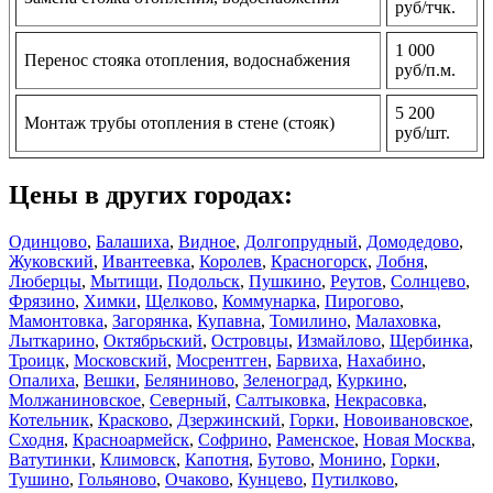
руб/тчк.
1 000
Перенос стояка отопления, водоснабжения
руб/п.м.
5 200
Монтаж трубы отопления в стене (стояк)
руб/шт.
Цены в других городах:
Одинцово
,
Балашиха
,
Видное
,
Долгопрудный
,
Домодедово
,
Жуковский
,
Ивантеевка
,
Королев
,
Красногорск
,
Лобня
,
Люберцы
,
Мытищи
,
Подольск
,
Пушкино
,
Реутов
,
Солнцево
,
Фрязино
,
Химки
,
Щелково
,
Коммунарка
,
Пирогово
,
Мамонтовка
,
Загорянка
,
Купавна
,
Томилино
,
Малаховка
,
Лыткарино
,
Октябрьский
,
Островцы
,
Измайлово
,
Щербинка
,
Троицк
,
Московский
,
Мосрентген
,
Барвиха
,
Нахабино
,
Опалиха
,
Вешки
,
Беляниново
,
Зеленоград
,
Куркино
,
Молжаниновское
,
Северный
,
Салтыковка
,
Некрасовка
,
Котельник
,
Красково
,
Дзержинский
,
Горки
,
Новоивановское
,
Сходня
,
Красноармейск
,
Софрино
,
Раменское
,
Новая Москва
,
Ватутинки
,
Климовск
,
Капотня
,
Бутово
,
Монино
,
Горки
,
Тушино
,
Гольяново
,
Очаково
,
Кунцево
,
Путилково
,