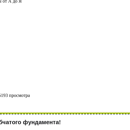
 от А до Я
5193 просмотра
бчатого фундамента!