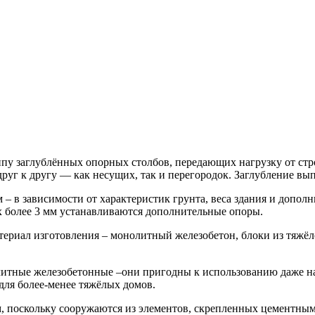
пу заглублённых опорных столбов, передающих нагрузку от стро
уг к другу — как несущих, так и перегородок. Заглубление выпо
 – в зависимости от характеристик грунта, веса здания и допол
х более 3 мм устанавливаются дополнительные опоры.
териал изготовления – монолитный железобетон, блоки из тяжёл
итные железобетонные –они пригодны к использованию даже на
 для более-менее тяжёлых домов.
 поскольку сооружаются из элементов, скрепленных цементным