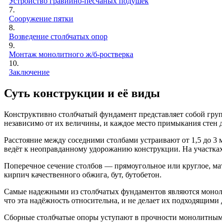
Устройство гравийно-песчаных подушек
7.
Сооружение пятки
8.
Возведение столбчатых опор
9.
Монтаж монолитного ж/б-ростверка
10.
Заключение
Суть конструкции и её виды
Конструктивно столбчатый фундамент представляет собой груп
независимо от их величины, и каждое место примыкания стен др
Расстояние между соседними столбами устраивают от 1,5 до 3 м
ведёт к неоправданному удорожанию конструкции. На участка
Поперечное сечение столбов — прямоугольное или круглое, ма
кирпич качественного обжига, бут, бутобетон.
Самые надежными из столбчатых фундаментов являются монол
что эта надёжность относительна, и не делает их подходящими
Сборные столбчатые опоры уступают в прочности монолитным,