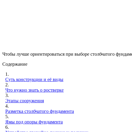
Чтобы лучше ориентироваться при выборе столбчатого фундамен
Содержание
1.
Суть конструкции и её виды
2.
Что нужно знать о ростверке
3.
Этапы сооружения
4.
Разметка столбчатого фундамента
5.
Ямы под опоры фундамента
6.