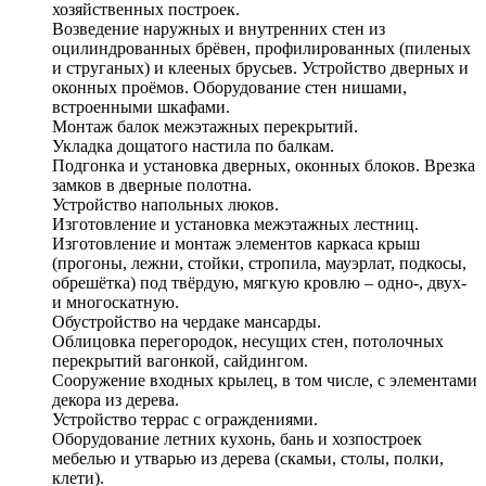
хозяйственных построек.
Возведение наружных и внутренних стен из
оцилиндрованных брёвен, профилированных (пиленых
и струганых) и клееных брусьев. Устройство дверных и
оконных проёмов. Оборудование стен нишами,
встроенными шкафами.
Монтаж балок межэтажных перекрытий.
Укладка дощатого настила по балкам.
Подгонка и установка дверных, оконных блоков. Врезка
замков в дверные полотна.
Устройство напольных люков.
Изготовление и установка межэтажных лестниц.
Изготовление и монтаж элементов каркаса крыш
(прогоны, лежни, стойки, стропила, мауэрлат, подкосы,
обрешётка) под твёрдую, мягкую кровлю – одно-, двух-
и многоскатную.
Обустройство на чердаке мансарды.
Облицовка перегородок, несущих стен, потолочных
перекрытий вагонкой, сайдингом.
Сооружение входных крылец, в том числе, с элементами
декора из дерева.
Устройство террас с ограждениями.
Оборудование летних кухонь, бань и хозпостроек
мебелью и утварью из дерева (скамьи, столы, полки,
клети).