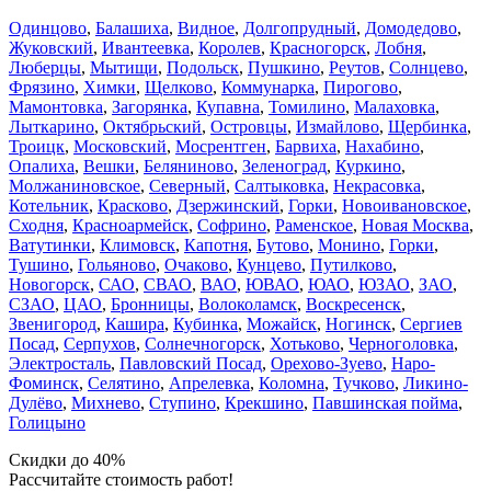
Одинцово
,
Балашиха
,
Видное
,
Долгопрудный
,
Домодедово
,
Жуковский
,
Ивантеевка
,
Королев
,
Красногорск
,
Лобня
,
Люберцы
,
Мытищи
,
Подольск
,
Пушкино
,
Реутов
,
Солнцево
,
Фрязино
,
Химки
,
Щелково
,
Коммунарка
,
Пирогово
,
Мамонтовка
,
Загорянка
,
Купавна
,
Томилино
,
Малаховка
,
Лыткарино
,
Октябрьский
,
Островцы
,
Измайлово
,
Щербинка
,
Троицк
,
Московский
,
Мосрентген
,
Барвиха
,
Нахабино
,
Опалиха
,
Вешки
,
Беляниново
,
Зеленоград
,
Куркино
,
Молжаниновское
,
Северный
,
Салтыковка
,
Некрасовка
,
Котельник
,
Красково
,
Дзержинский
,
Горки
,
Новоивановское
,
Сходня
,
Красноармейск
,
Софрино
,
Раменское
,
Новая Москва
,
Ватутинки
,
Климовск
,
Капотня
,
Бутово
,
Монино
,
Горки
,
Тушино
,
Гольяново
,
Очаково
,
Кунцево
,
Путилково
,
Новогорск
,
САО
,
СВАО
,
ВАО
,
ЮВАО
,
ЮАО
,
ЮЗАО
,
ЗАО
,
СЗАО
,
ЦАО
,
Бронницы
,
Волоколамск
,
Воскресенск
,
Звенигород
,
Кашира
,
Кубинка
,
Можайск
,
Ногинск
,
Сергиев
Посад
,
Серпухов
,
Солнечногорск
,
Хотьково
,
Черноголовка
,
Электросталь
,
Павловский Посад
,
Орехово-Зуево
,
Наро-
Фоминск
,
Селятино
,
Апрелевка
,
Коломна
,
Тучково
,
Ликино-
Дулёво
,
Михнево
,
Ступино
,
Крекшино
,
Павшинская пойма
,
Голицыно
Скидки до 40%
Рассчитайте стоимость работ!