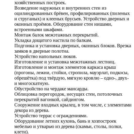
хозяйственных построек.
Возведение наружных и внутренних стен из
оцилиндрованных брёвен, профилированных (пиленых
и струганых) и клееных брусьев. Устройство дверных и
оконных проёмов. Оборудование стен нишами,
встроенными шкафами.
Монтаж балок межэтажных перекрытий.
Укладка дощатого настила по балкам.
Подгонка и установка дверных, оконных блоков. Врезка
замков в дверные полотна.
Устройство напольных люков.
Изготовление и установка межэтажных лестниц.
Изготовление и монтаж элементов каркаса крыш
(прогоны, лежни, стойки, стропила, мауэрлат, подкосы,
обрешётка) под твёрдую, мягкую кровлю – одно-, двух-
и многоскатную.
Обустройство на чердаке мансарды.
Облицовка перегородок, несущих стен, потолочных
перекрытий вагонкой, сайдингом.
Сооружение входных крылец, в том числе, с элементами
декора из дерева.
Устройство террас с ограждениями.
Оборудование летних кухонь, бань и хозпостроек
мебелью и утварью из дерева (скамьи, столы, полки,
клети).