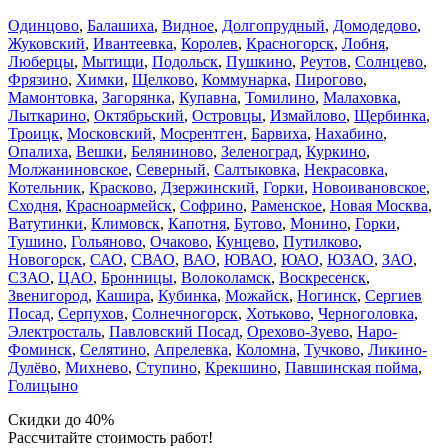
Одинцово
,
Балашиха
,
Видное
,
Долгопрудный
,
Домодедово
,
Жуковский
,
Ивантеевка
,
Королев
,
Красногорск
,
Лобня
,
Люберцы
,
Мытищи
,
Подольск
,
Пушкино
,
Реутов
,
Солнцево
,
Фрязино
,
Химки
,
Щелково
,
Коммунарка
,
Пирогово
,
Мамонтовка
,
Загорянка
,
Купавна
,
Томилино
,
Малаховка
,
Лыткарино
,
Октябрьский
,
Островцы
,
Измайлово
,
Щербинка
,
Троицк
,
Московский
,
Мосрентген
,
Барвиха
,
Нахабино
,
Опалиха
,
Вешки
,
Беляниново
,
Зеленоград
,
Куркино
,
Молжаниновское
,
Северный
,
Салтыковка
,
Некрасовка
,
Котельник
,
Красково
,
Дзержинский
,
Горки
,
Новоивановское
,
Сходня
,
Красноармейск
,
Софрино
,
Раменское
,
Новая Москва
,
Ватутинки
,
Климовск
,
Капотня
,
Бутово
,
Монино
,
Горки
,
Тушино
,
Гольяново
,
Очаково
,
Кунцево
,
Путилково
,
Новогорск
,
САО
,
СВАО
,
ВАО
,
ЮВАО
,
ЮАО
,
ЮЗАО
,
ЗАО
,
СЗАО
,
ЦАО
,
Бронницы
,
Волоколамск
,
Воскресенск
,
Звенигород
,
Кашира
,
Кубинка
,
Можайск
,
Ногинск
,
Сергиев
Посад
,
Серпухов
,
Солнечногорск
,
Хотьково
,
Черноголовка
,
Электросталь
,
Павловский Посад
,
Орехово-Зуево
,
Наро-
Фоминск
,
Селятино
,
Апрелевка
,
Коломна
,
Тучково
,
Ликино-
Дулёво
,
Михнево
,
Ступино
,
Крекшино
,
Павшинская пойма
,
Голицыно
Скидки до 40%
Рассчитайте стоимость работ!