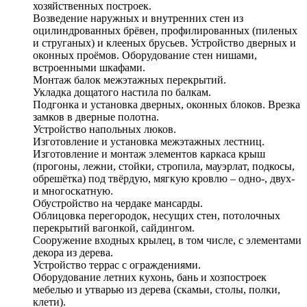
хозяйственных построек.
Возведение наружных и внутренних стен из
оцилиндрованных брёвен, профилированных (пиленых
и струганых) и клееных брусьев. Устройство дверных и
оконных проёмов. Оборудование стен нишами,
встроенными шкафами.
Монтаж балок межэтажных перекрытий.
Укладка дощатого настила по балкам.
Подгонка и установка дверных, оконных блоков. Врезка
замков в дверные полотна.
Устройство напольных люков.
Изготовление и установка межэтажных лестниц.
Изготовление и монтаж элементов каркаса крыш
(прогоны, лежни, стойки, стропила, мауэрлат, подкосы,
обрешётка) под твёрдую, мягкую кровлю – одно-, двух-
и многоскатную.
Обустройство на чердаке мансарды.
Облицовка перегородок, несущих стен, потолочных
перекрытий вагонкой, сайдингом.
Сооружение входных крылец, в том числе, с элементами
декора из дерева.
Устройство террас с ограждениями.
Оборудование летних кухонь, бань и хозпостроек
мебелью и утварью из дерева (скамьи, столы, полки,
клети).