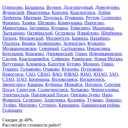
Одинцово
,
Балашиха
,
Видное
,
Долгопрудный
,
Домодедово
,
Жуковский
,
Ивантеевка
,
Королев
,
Красногорск
,
Лобня
,
Люберцы
,
Мытищи
,
Подольск
,
Пушкино
,
Реутов
,
Солнцево
,
Фрязино
,
Химки
,
Щелково
,
Коммунарка
,
Пирогово
,
Мамонтовка
,
Загорянка
,
Купавна
,
Томилино
,
Малаховка
,
Лыткарино
,
Октябрьский
,
Островцы
,
Измайлово
,
Щербинка
,
Троицк
,
Московский
,
Мосрентген
,
Барвиха
,
Нахабино
,
Опалиха
,
Вешки
,
Беляниново
,
Зеленоград
,
Куркино
,
Молжаниновское
,
Северный
,
Салтыковка
,
Некрасовка
,
Котельник
,
Красково
,
Дзержинский
,
Горки
,
Новоивановское
,
Сходня
,
Красноармейск
,
Софрино
,
Раменское
,
Новая Москва
,
Ватутинки
,
Климовск
,
Капотня
,
Бутово
,
Монино
,
Горки
,
Тушино
,
Гольяново
,
Очаково
,
Кунцево
,
Путилково
,
Новогорск
,
САО
,
СВАО
,
ВАО
,
ЮВАО
,
ЮАО
,
ЮЗАО
,
ЗАО
,
СЗАО
,
ЦАО
,
Бронницы
,
Волоколамск
,
Воскресенск
,
Звенигород
,
Кашира
,
Кубинка
,
Можайск
,
Ногинск
,
Сергиев
Посад
,
Серпухов
,
Солнечногорск
,
Хотьково
,
Черноголовка
,
Электросталь
,
Павловский Посад
,
Орехово-Зуево
,
Наро-
Фоминск
,
Селятино
,
Апрелевка
,
Коломна
,
Тучково
,
Ликино-
Дулёво
,
Михнево
,
Ступино
,
Крекшино
,
Павшинская пойма
,
Голицыно
Скидки до 40%
Рассчитайте стоимость работ!