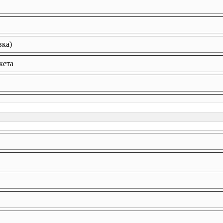
вка)
кета