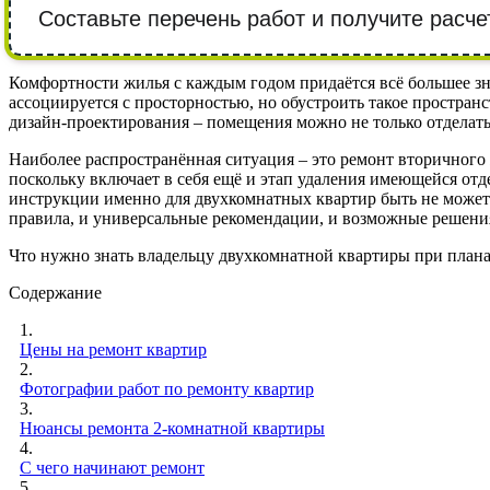
Составьте перечень работ и получите расче
Комфортности жилья с каждым годом придаётся всё большее зн
ассоциируется с просторностью, но обустроить такое простран
дизайн-проектирования – помещения можно не только отделать
Наиболее распространённая ситуация – это ремонт вторичного ж
поскольку включает в себя ещё и этап удаления имеющейся от
инструкции именно для двухкомнатных квартир быть не может. 
правила, и универсальные рекомендации, и возможные решени
Что нужно знать владельцу двухкомнатной квартиры при планах
Содержание
1.
Цены на ремонт квартир
2.
Фотографии работ по ремонту квартир
3.
Нюансы ремонта 2-комнатной квартиры
4.
С чего начинают ремонт
5.