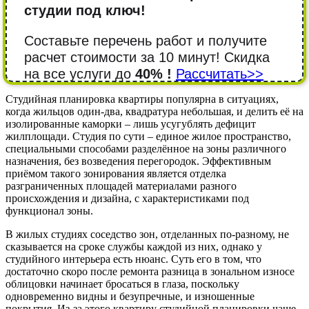
студии под ключ!
Составьте перечень работ и получите
расчет стоимости за 10 минут! Cкидка
на все услуги до
40% !
Рассчитать>>
Студийная планировка квартиры популярна в ситуациях,
когда жильцов один-два, квадратура небольшая, и делить её на
изолированные каморки – лишь усугублять дефицит
жилплощади. Студия по сути – единое жилое пространство,
специальными способами разделённое на зоны различного
назначения, без возведения перегородок. Эффективным
приёмом такого зонирования является отделка
разграниченных площадей материалами разного
происхождения и дизайна, с характеристиками под
функционал зоны.
В жилых студиях соседство зон, отделанных по-разному, не
сказывается на сроке службы каждой из них, однако у
студийного интерьера есть нюанс. Суть его в том, что
достаточно скоро после ремонта разница в зональном износе
облицовки начинает бросаться в глаза, поскольку
одновременно видны и безупречные, и изношенные
покрытия. Из-за этого квартиру студийной планировки чаще