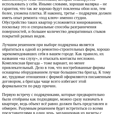
использовать у себя. Иными словами, хорошая малярка – не
гарантия, что так же хорошо будут поклеены обои или, тем
более, уложена плитка. И наконец, третье – подрядчик должен
иметь опыт ремонта «под ключ» именно студии.
Обустройство таких квартир усложняется зонированием,
поскольку это и специальные способы разграничения
поверхностей, и большее количество декоративных стыков
покрытий разных видов.
Лучшим решением при выборе подрядчика является
обратиться к одной из ремонтно-строительных фирм, хорошо
зарекомендовавших себя в вашем городе. Как правило, их
названия «на слуху», и отыскать контакты несложно.
Комплексная бригада – тоже вариант, но менее
привлекательный. Дело в том, что востребованные фирмы
оснащены оборудованием лучше большинства бригад. К тому
же, трудовые отношения с фирмой оформляются письменным
договором, а бригады чаще всего избегают этой
формальности по ряду причин.
Первую встречу с подрядчиками, которые предварительно
были отобраны как подходящие, можно сразу назначать в
квартире, ведь объект всё равно должен быть представлен и
обмерен. Разумным решением будет встретиться со всеми
представителями в один день, запланировав их визиты с