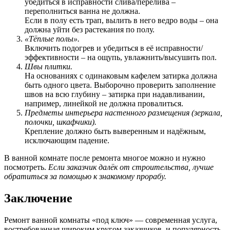
убедиться в исправности слива/перелива –
переполниться ванна не должна.
Если в полу есть трап, вылить в него ведро воды – она
должна уйти без растекания по полу.
«Тёплые полы».
Включить подогрев и убедиться в её исправности/
эффективности – на ощупь, увлажнить/высушить пол.
Швы плитки.
На основаниях с одинаковым кафелем затирка должна
быть одного цвета. Выборочно проверить заполнение
швов на всю глубину – затирка при надавливании,
например, линейкой не должна провалиться.
Предметы интерьера настенного размещения (зеркала,
полочки, шкафчики).
Крепление должно быть выверенным и надёжным,
исключающим падение.
В ванной комнате после ремонта многое можно и нужно
посмотреть.
Если заказчик далёк от строительства, лучше
обратиться за помощью к знакомому прорабу.
Заключение
Ремонт ванной комнаты «под ключ» — современная услуга,
востребованная широким кругом заказчиков, и популярность