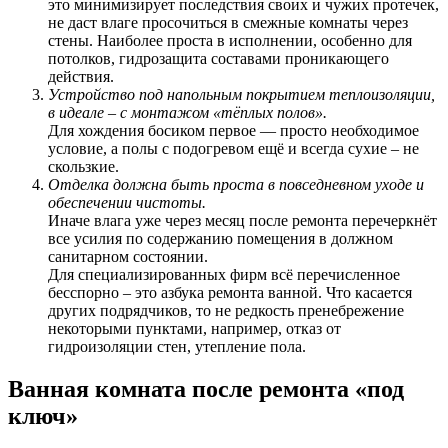
это минимизирует последствия своих и чужих протечек,
не даст влаге просочиться в смежные комнаты через
стены. Наиболее проста в исполнении, особенно для
потолков, гидрозащита составами проникающего
действия.
Устройство под напольным покрытием теплоизоляции,
в идеале – с монтажом «тёплых полов».
Для хождения босиком первое — просто необходимое
условие, а полы с подогревом ещё и всегда сухие – не
скользкие.
Отделка должна быть проста в повседневном уходе и
обеспечении чистоты.
Иначе влага уже через месяц после ремонта перечеркнёт
все усилия по содержанию помещения в должном
санитарном состоянии.
Для специализированных фирм всё перечисленное
бесспорно – это азбука ремонта ванной. Что касается
других подрядчиков, то не редкость пренебрежение
некоторыми пунктами, например, отказ от
гидроизоляции стен, утепление пола.
Ванная комната после ремонта «под
ключ»