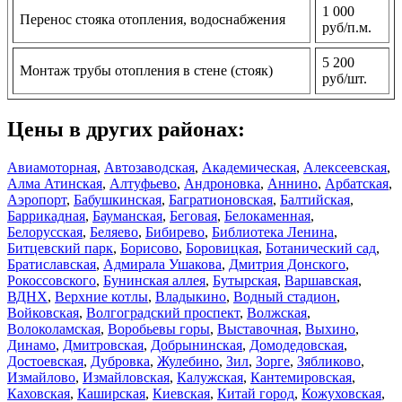
1 000
Перенос стояка отопления, водоснабжения
руб/п.м.
5 200
Монтаж трубы отопления в стене (стояк)
руб/шт.
Цены в других районах:
Авиамоторная
,
Автозаводская
,
Академическая
,
Алексеевская
,
Алма Атинская
,
Алтуфьево
,
Андроновка
,
Аннино
,
Арбатская
,
Аэропорт
,
Бабушкинская
,
Багратионовская
,
Балтийская
,
Баррикадная
,
Бауманская
,
Беговая
,
Белокаменная
,
Белорусская
,
Беляево
,
Бибирево
,
Библиотека Ленина
,
Битцевский парк
,
Борисово
,
Боровицкая
,
Ботанический сад
,
Братиславская
,
Адмирала Ушакова
,
Дмитрия Донского
,
Рокоссовского
,
Бунинская аллея
,
Бутырская
,
Варшавская
,
ВДНХ
,
Верхние котлы
,
Владыкино
,
Водный стадион
,
Войковская
,
Волгоградский проспект
,
Волжская
,
Волоколамская
,
Воробьевы горы
,
Выставочная
,
Выхино
,
Динамо
,
Дмитровская
,
Добрынинская
,
Домодедовская
,
Достоевская
,
Дубровка
,
Жулебино
,
Зил
,
Зорге
,
Зябликово
,
Измайлово
,
Измайловская
,
Калужская
,
Кантемировская
,
Каховская
,
Каширская
,
Киевская
,
Китай город
,
Кожуховская
,