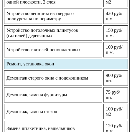
одной плоскости, 2 слоя
м2
Устройство лепнины из твердого
420 руб/
полиуретана по периметру
п.м.
Устройство потолочных плинтусов
150 руб/
(галтелей) деревянных
п.м.
100 руб/
Устройство галтелей пенопластовых
п.м.
Ремонт, установка окон
900 руб/
Демонтаж старого окна с подоконником
шт.
75 руб/
Демонтаж, замена фурнитуры
шт.
100 руб/
Демонтаж, замена стекол
м2
120 руб/
Замена штакетника, нащельников
п.м.