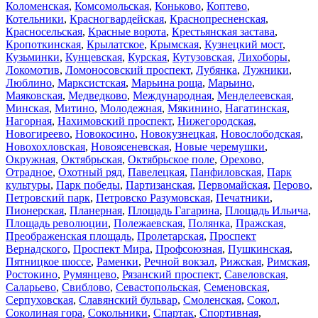
Коломенская
,
Комсомольская
,
Коньково
,
Коптево
,
Котельники
,
Красногвардейская
,
Краснопресненская
,
Красносельская
,
Красные ворота
,
Крестьянская застава
,
Кропоткинская
,
Крылатское
,
Крымская
,
Кузнецкий мост
,
Кузьминки
,
Кунцевская
,
Курская
,
Кутузовская
,
Лихоборы
,
Локомотив
,
Ломоносовский проспект
,
Лубянка
,
Лужники
,
Люблино
,
Марксистская
,
Марьина роща
,
Марьино
,
Маяковская
,
Медведково
,
Международная
,
Менделеевская
,
Минская
,
Митино
,
Молодежная
,
Мякинино
,
Нагатинская
,
Нагорная
,
Нахимовский проспект
,
Нижегородская
,
Новогиреево
,
Новокосино
,
Новокузнецкая
,
Новослободская
,
Новохохловская
,
Новоясеневская
,
Новые черемушки
,
Окружная
,
Октябрьская
,
Октябрьское поле
,
Орехово
,
Отрадное
,
Охотный ряд
,
Павелецкая
,
Панфиловская
,
Парк
культуры
,
Парк победы
,
Партизанская
,
Первомайская
,
Перово
,
Петровский парк
,
Петровско Разумовская
,
Печатники
,
Пионерская
,
Планерная
,
Площадь Гагарина
,
Площадь Ильича
,
Площадь революции
,
Полежаевская
,
Полянка
,
Пражская
,
Преображенская площадь
,
Пролетарская
,
Проспект
Вернадского
,
Проспект Мира
,
Профсоюзная
,
Пушкинская
,
Пятницкое шоссе
,
Раменки
,
Речной вокзал
,
Рижская
,
Римская
,
Ростокино
,
Румянцево
,
Рязанский проспект
,
Савеловская
,
Саларьево
,
Свиблово
,
Севастопольская
,
Семеновская
,
Серпуховская
,
Славянский бульвар
,
Смоленская
,
Сокол
,
Соколиная гора
,
Сокольники
,
Спартак
,
Спортивная
,