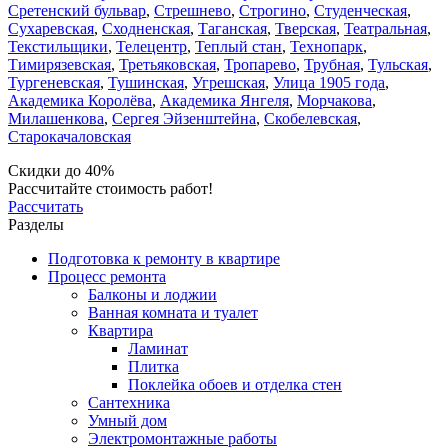
Сретенский бульвар
,
Стрешнево
,
Строгино
,
Студенческая
,
Сухаревская
,
Сходненская
,
Таганская
,
Тверская
,
Театральная
,
Текстильщики
,
Телецентр
,
Теплый стан
,
Технопарк
,
Тимирязевская
,
Третьяковская
,
Тропарево
,
Трубная
,
Тульская
,
Тургеневская
,
Тушинская
,
Угрешская
,
Улица 1905 года
,
Академика Королёва
,
Академика Янгеля
,
Морчакова
,
Милашенкова
,
Сергея Эйзенштейна
,
Скобелевская
,
Старокачаловская
Скидки до 40%
Рассчитайте стоимость работ!
Рассчитать
Разделы
Подготовка к ремонту в квартире
Процесс ремонта
Балконы и лоджии
Ванная комната и туалет
Квартира
Ламинат
Плитка
Поклейка обоев и отделка стен
Сантехника
Умный дом
Электромонтажные работы