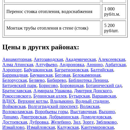
1 000
Перенос стояка отопления, водоснабжения
руб/п.м.
5 200
Монтаж трубы отопления в стене (стояк)
руб/шт.
Цены в других районах:
Авиамоторная
,
Автозаводская
,
Академическая
,
Алексеевская
,
Алма Атинская
,
Алтуфьево
,
Андроновка
,
Аннино
,
Арбатская
,
Аэропорт
,
Бабушкинская
,
Багратионовская
,
Балтийская
,
Баррикадная
,
Бауманская
,
Беговая
,
Белокаменная
,
Белорусская
,
Беляево
,
Бибирево
,
Библиотека Ленина
,
Битцевский парк
,
Борисово
,
Боровицкая
,
Ботанический сад
,
Братиславская
,
Адмирала Ушакова
,
Дмитрия Донского
,
Рокоссовского
,
Бунинская аллея
,
Бутырская
,
Варшавская
,
ВДНХ
,
Верхние котлы
,
Владыкино
,
Водный стадион
,
Войковская
,
Волгоградский проспект
,
Волжская
,
Волоколамская
,
Воробьевы горы
,
Выставочная
,
Выхино
,
Динамо
,
Дмитровская
,
Добрынинская
,
Домодедовская
,
Достоевская
,
Дубровка
,
Жулебино
,
Зил
,
Зорге
,
Зябликово
,
Измайлово
,
Измайловская
,
Калужская
,
Кантемировская
,