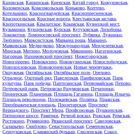
Каховская
,
Каширская
,
Киевская
,
Китай город
,
Кожуховская
,
Коломенская
,
Комсомольская
,
Коньково
,
Коптево
,
Котельники
,
Красногвардейская
,
Краснопресненская
,
Красносельская
,
Красные ворота
,
Крестьянская застава
,
Кропоткинская
,
Крылатское
,
Крымская
,
Кузнецкий мост
,
Кузьминки
,
Кунцевская
,
Курская
,
Кутузовская
,
Лихоборы
,
Локомотив
,
Ломоносовский проспект
,
Лубянка
,
Лужники
,
Люблино
,
Марксистская
,
Марьина роща
,
Марьино
,
Маяковская
,
Медведково
,
Международная
,
Менделеевская
,
Минская
,
Митино
,
Молодежная
,
Мякинино
,
Нагатинская
,
Нагорная
,
Нахимовский проспект
,
Нижегородская
,
Новогиреево
,
Новокосино
,
Новокузнецкая
,
Новослободская
,
Новохохловская
,
Новоясеневская
,
Новые черемушки
,
Окружная
,
Октябрьская
,
Октябрьское поле
,
Орехово
,
Отрадное
,
Охотный ряд
,
Павелецкая
,
Панфиловская
,
Парк
культуры
,
Парк победы
,
Партизанская
,
Первомайская
,
Перово
,
Петровский парк
,
Петровско Разумовская
,
Печатники
,
Пионерская
,
Планерная
,
Площадь Гагарина
,
Площадь Ильича
,
Площадь революции
,
Полежаевская
,
Полянка
,
Пражская
,
Преображенская площадь
,
Пролетарская
,
Проспект
Вернадского
,
Проспект Мира
,
Профсоюзная
,
Пушкинская
,
Пятницкое шоссе
,
Раменки
,
Речной вокзал
,
Рижская
,
Римская
,
Ростокино
,
Румянцево
,
Рязанский проспект
,
Савеловская
,
Саларьево
,
Свиблово
,
Севастопольская
,
Семеновская
,
Серпуховская
,
Славянский бульвар
,
Смоленская
,
Сокол
,