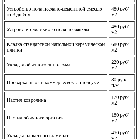
Устройство пола песчано-цементной смесью
480 руб/
от 3 до 6см
м2
480 руб/
Устройство наливного пола по маякам
м2
Кладка стандартной напольной керамической
680 руб/
плитки
м2
220 руб/
Укладка обычного линолеума
м2
80 руб/
Проварка швов в коммерческом линолеуме
п.м.
170 руб/
Настил ковролина
м2
180 руб/
Настил обычного оргалита
м2
450 руб/
Укладка паркетного ламината
м2