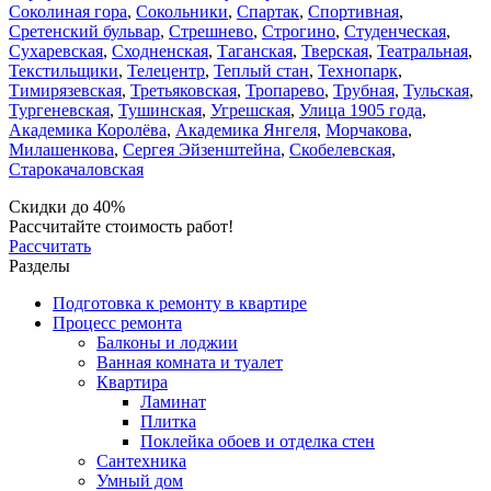
Соколиная гора
,
Сокольники
,
Спартак
,
Спортивная
,
Сретенский бульвар
,
Стрешнево
,
Строгино
,
Студенческая
,
Сухаревская
,
Сходненская
,
Таганская
,
Тверская
,
Театральная
,
Текстильщики
,
Телецентр
,
Теплый стан
,
Технопарк
,
Тимирязевская
,
Третьяковская
,
Тропарево
,
Трубная
,
Тульская
,
Тургеневская
,
Тушинская
,
Угрешская
,
Улица 1905 года
,
Академика Королёва
,
Академика Янгеля
,
Морчакова
,
Милашенкова
,
Сергея Эйзенштейна
,
Скобелевская
,
Старокачаловская
Скидки до 40%
Рассчитайте стоимость работ!
Рассчитать
Разделы
Подготовка к ремонту в квартире
Процесс ремонта
Балконы и лоджии
Ванная комната и туалет
Квартира
Ламинат
Плитка
Поклейка обоев и отделка стен
Сантехника
Умный дом