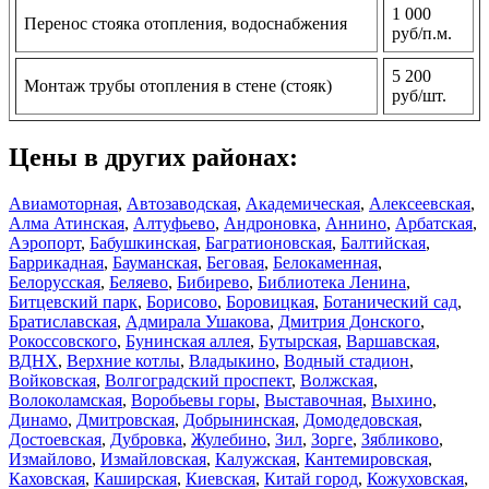
1 000
Перенос стояка отопления, водоснабжения
руб/п.м.
5 200
Монтаж трубы отопления в стене (стояк)
руб/шт.
Цены в других районах:
Авиамоторная
,
Автозаводская
,
Академическая
,
Алексеевская
,
Алма Атинская
,
Алтуфьево
,
Андроновка
,
Аннино
,
Арбатская
,
Аэропорт
,
Бабушкинская
,
Багратионовская
,
Балтийская
,
Баррикадная
,
Бауманская
,
Беговая
,
Белокаменная
,
Белорусская
,
Беляево
,
Бибирево
,
Библиотека Ленина
,
Битцевский парк
,
Борисово
,
Боровицкая
,
Ботанический сад
,
Братиславская
,
Адмирала Ушакова
,
Дмитрия Донского
,
Рокоссовского
,
Бунинская аллея
,
Бутырская
,
Варшавская
,
ВДНХ
,
Верхние котлы
,
Владыкино
,
Водный стадион
,
Войковская
,
Волгоградский проспект
,
Волжская
,
Волоколамская
,
Воробьевы горы
,
Выставочная
,
Выхино
,
Динамо
,
Дмитровская
,
Добрынинская
,
Домодедовская
,
Достоевская
,
Дубровка
,
Жулебино
,
Зил
,
Зорге
,
Зябликово
,
Измайлово
,
Измайловская
,
Калужская
,
Кантемировская
,
Каховская
,
Каширская
,
Киевская
,
Китай город
,
Кожуховская
,