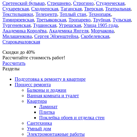
Сретенский бульвар
,
Стрешнево
,
Строгино
,
Студенческая
,
Сухаревская
,
Сходненская
,
Таганская
,
Тверская
,
Театральная
,
Текстильщики
,
Телецентр
,
Теплый стан
,
Технопарк
,
Тимирязевская
,
Третьяковская
,
Тропарево
,
Трубная
,
Тульская
,
Тургеневская
,
Тушинская
,
Угрешская
,
Улица 1905 года
,
Академика Королёва
,
Академика Янгеля
,
Морчакова
,
Милашенкова
,
Сергея Эйзенштейна
,
Скобелевская
,
Старокачаловская
Скидки до 40%
Рассчитайте стоимость работ!
Рассчитать
Разделы
Подготовка к ремонту в квартире
Процесс ремонта
Балконы и лоджии
Ванная комната и туалет
Квартира
Ламинат
Плитка
Поклейка обоев и отделка стен
Сантехника
Умный дом
Электромонтажные работы