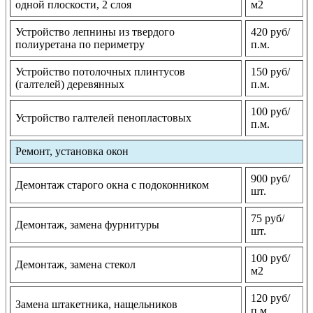
одной плоскости, 2 слоя
м2
Устройство лепнины из твердого
420 руб/
полиуретана по периметру
п.м.
Устройство потолочных плинтусов
150 руб/
(галтелей) деревянных
п.м.
100 руб/
Устройство галтелей пенопластовых
п.м.
Ремонт, установка окон
900 руб/
Демонтаж старого окна с подоконником
шт.
75 руб/
Демонтаж, замена фурнитуры
шт.
100 руб/
Демонтаж, замена стекол
м2
120 руб/
Замена штакетника, нащельников
п.м.