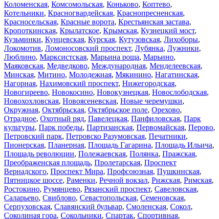
Коломенская
,
Комсомольская
,
Коньково
,
Коптево
,
Котельники
,
Красногвардейская
,
Краснопресненская
,
Красносельская
,
Красные ворота
,
Крестьянская застава
,
Кропоткинская
,
Крылатское
,
Крымская
,
Кузнецкий мост
,
Кузьминки
,
Кунцевская
,
Курская
,
Кутузовская
,
Лихоборы
,
Локомотив
,
Ломоносовский проспект
,
Лубянка
,
Лужники
,
Люблино
,
Марксистская
,
Марьина роща
,
Марьино
,
Маяковская
,
Медведково
,
Международная
,
Менделеевская
,
Минская
,
Митино
,
Молодежная
,
Мякинино
,
Нагатинская
,
Нагорная
,
Нахимовский проспект
,
Нижегородская
,
Новогиреево
,
Новокосино
,
Новокузнецкая
,
Новослободская
,
Новохохловская
,
Новоясеневская
,
Новые черемушки
,
Окружная
,
Октябрьская
,
Октябрьское поле
,
Орехово
,
Отрадное
,
Охотный ряд
,
Павелецкая
,
Панфиловская
,
Парк
культуры
,
Парк победы
,
Партизанская
,
Первомайская
,
Перово
,
Петровский парк
,
Петровско Разумовская
,
Печатники
,
Пионерская
,
Планерная
,
Площадь Гагарина
,
Площадь Ильича
,
Площадь революции
,
Полежаевская
,
Полянка
,
Пражская
,
Преображенская площадь
,
Пролетарская
,
Проспект
Вернадского
,
Проспект Мира
,
Профсоюзная
,
Пушкинская
,
Пятницкое шоссе
,
Раменки
,
Речной вокзал
,
Рижская
,
Римская
,
Ростокино
,
Румянцево
,
Рязанский проспект
,
Савеловская
,
Саларьево
,
Свиблово
,
Севастопольская
,
Семеновская
,
Серпуховская
,
Славянский бульвар
,
Смоленская
,
Сокол
,
Соколиная гора
,
Сокольники
,
Спартак
,
Спортивная
,