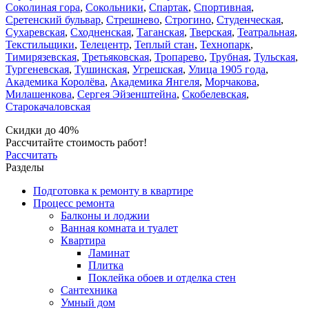
Соколиная гора
,
Сокольники
,
Спартак
,
Спортивная
,
Сретенский бульвар
,
Стрешнево
,
Строгино
,
Студенческая
,
Сухаревская
,
Сходненская
,
Таганская
,
Тверская
,
Театральная
,
Текстильщики
,
Телецентр
,
Теплый стан
,
Технопарк
,
Тимирязевская
,
Третьяковская
,
Тропарево
,
Трубная
,
Тульская
,
Тургеневская
,
Тушинская
,
Угрешская
,
Улица 1905 года
,
Академика Королёва
,
Академика Янгеля
,
Морчакова
,
Милашенкова
,
Сергея Эйзенштейна
,
Скобелевская
,
Старокачаловская
Скидки до 40%
Рассчитайте стоимость работ!
Рассчитать
Разделы
Подготовка к ремонту в квартире
Процесс ремонта
Балконы и лоджии
Ванная комната и туалет
Квартира
Ламинат
Плитка
Поклейка обоев и отделка стен
Сантехника
Умный дом