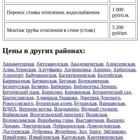
1 000
Перенос стояка отопления, водоснабжения
руб/п.м.
5 200
Монтаж трубы отопления в стене (стояк)
руб/шт.
Цены в других районах:
Авиамоторная
,
Автозаводская
,
Академическая
,
Алексеевская
,
Алма Атинская
,
Алтуфьево
,
Андроновка
,
Аннино
,
Арбатская
,
Аэропорт
,
Бабушкинская
,
Багратионовская
,
Балтийская
,
Баррикадная
,
Бауманская
,
Беговая
,
Белокаменная
,
Белорусская
,
Беляево
,
Бибирево
,
Библиотека Ленина
,
Битцевский парк
,
Борисово
,
Боровицкая
,
Ботанический сад
,
Братиславская
,
Адмирала Ушакова
,
Дмитрия Донского
,
Рокоссовского
,
Бунинская аллея
,
Бутырская
,
Варшавская
,
ВДНХ
,
Верхние котлы
,
Владыкино
,
Водный стадион
,
Войковская
,
Волгоградский проспект
,
Волжская
,
Волоколамская
,
Воробьевы горы
,
Выставочная
,
Выхино
,
Динамо
,
Дмитровская
,
Добрынинская
,
Домодедовская
,
Достоевская
,
Дубровка
,
Жулебино
,
Зил
,
Зорге
,
Зябликово
,
Измайлово
,
Измайловская
,
Калужская
,
Кантемировская
,