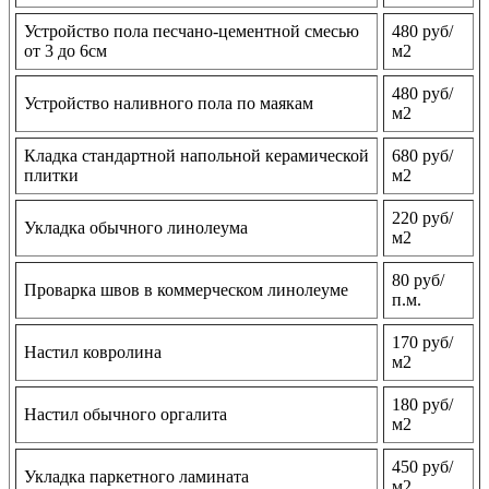
Устройство пола песчано-цементной смесью
480 руб/
от 3 до 6см
м2
480 руб/
Устройство наливного пола по маякам
м2
Кладка стандартной напольной керамической
680 руб/
плитки
м2
220 руб/
Укладка обычного линолеума
м2
80 руб/
Проварка швов в коммерческом линолеуме
п.м.
170 руб/
Настил ковролина
м2
180 руб/
Настил обычного оргалита
м2
450 руб/
Укладка паркетного ламината
м2