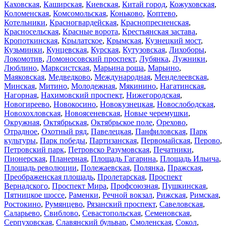
Каховская
,
Каширская
,
Киевская
,
Китай город
,
Кожуховская
,
Коломенская
,
Комсомольская
,
Коньково
,
Коптево
,
Котельники
,
Красногвардейская
,
Краснопресненская
,
Красносельская
,
Красные ворота
,
Крестьянская застава
,
Кропоткинская
,
Крылатское
,
Крымская
,
Кузнецкий мост
,
Кузьминки
,
Кунцевская
,
Курская
,
Кутузовская
,
Лихоборы
,
Локомотив
,
Ломоносовский проспект
,
Лубянка
,
Лужники
,
Люблино
,
Марксистская
,
Марьина роща
,
Марьино
,
Маяковская
,
Медведково
,
Международная
,
Менделеевская
,
Минская
,
Митино
,
Молодежная
,
Мякинино
,
Нагатинская
,
Нагорная
,
Нахимовский проспект
,
Нижегородская
,
Новогиреево
,
Новокосино
,
Новокузнецкая
,
Новослободская
,
Новохохловская
,
Новоясеневская
,
Новые черемушки
,
Окружная
,
Октябрьская
,
Октябрьское поле
,
Орехово
,
Отрадное
,
Охотный ряд
,
Павелецкая
,
Панфиловская
,
Парк
культуры
,
Парк победы
,
Партизанская
,
Первомайская
,
Перово
,
Петровский парк
,
Петровско Разумовская
,
Печатники
,
Пионерская
,
Планерная
,
Площадь Гагарина
,
Площадь Ильича
,
Площадь революции
,
Полежаевская
,
Полянка
,
Пражская
,
Преображенская площадь
,
Пролетарская
,
Проспект
Вернадского
,
Проспект Мира
,
Профсоюзная
,
Пушкинская
,
Пятницкое шоссе
,
Раменки
,
Речной вокзал
,
Рижская
,
Римская
,
Ростокино
,
Румянцево
,
Рязанский проспект
,
Савеловская
,
Саларьево
,
Свиблово
,
Севастопольская
,
Семеновская
,
Серпуховская
,
Славянский бульвар
,
Смоленская
,
Сокол
,