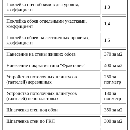
Поклейка стен обоями в два уровня,
1,3
коэффициент
Поклейка обоев отдельными участками,
1,4
коэффициент
Поклейка обоев на лестничных пролетах,
1,5
коэффициент
Нанесение на стены жидких обоев
370 за м2
Нанесение покрытия типа "Фракталис"
400 за м2
Устройство потолочных плинтусов
250 за
(галтелей) деревянных
пог.метр
Устройство потолочных плинтусов
180 за
(галтелей) пенопластовых
пог.метр
Шпатлевка стен под обои
350 за м2
Шпатлевка стен по ГКЛ
300 за м2