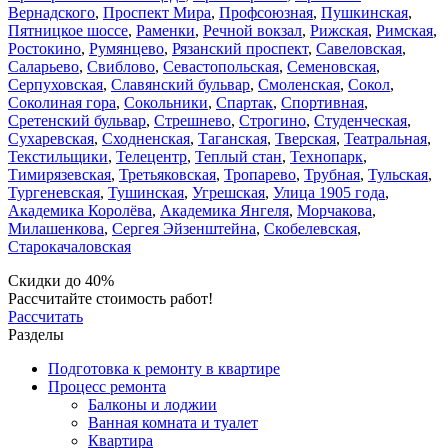
Вернадского
,
Проспект Мира
,
Профсоюзная
,
Пушкинская
,
Пятницкое шоссе
,
Раменки
,
Речной вокзал
,
Рижская
,
Римская
,
Ростокино
,
Румянцево
,
Рязанский проспект
,
Савеловская
,
Саларьево
,
Свиблово
,
Севастопольская
,
Семеновская
,
Серпуховская
,
Славянский бульвар
,
Смоленская
,
Сокол
,
Соколиная гора
,
Сокольники
,
Спартак
,
Спортивная
,
Сретенский бульвар
,
Стрешнево
,
Строгино
,
Студенческая
,
Сухаревская
,
Сходненская
,
Таганская
,
Тверская
,
Театральная
,
Текстильщики
,
Телецентр
,
Теплый стан
,
Технопарк
,
Тимирязевская
,
Третьяковская
,
Тропарево
,
Трубная
,
Тульская
,
Тургеневская
,
Тушинская
,
Угрешская
,
Улица 1905 года
,
Академика Королёва
,
Академика Янгеля
,
Морчакова
,
Милашенкова
,
Сергея Эйзенштейна
,
Скобелевская
,
Старокачаловская
Скидки до 40%
Рассчитайте стоимость работ!
Рассчитать
Разделы
Подготовка к ремонту в квартире
Процесс ремонта
Балконы и лоджии
Ванная комната и туалет
Квартира