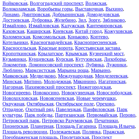
Войковская
,
Волгоградский проспект
,
Волжская
,
Волоколамская
,
Воробьевы горы
,
Выставочная
,
Выхино
,
Динамо
,
Дмитровская
,
Добрынинская
,
Домодедовская
,
Достоевская
,
Дубровка
,
Жулебино
,
Зил
,
Зорге
,
Зябликово
,
Измайлово
,
Измайловская
,
Калужская
,
Кантемировская
,
Каховская
,
Каширская
,
Киевская
,
Китай город
,
Кожуховская
,
Коломенская
,
Комсомольская
,
Коньково
,
Коптево
,
Котельники
,
Красногвардейская
,
Краснопресненская
,
Красносельская
,
Красные ворота
,
Крестьянская застава
,
Кропоткинская
,
Крылатское
,
Крымская
,
Кузнецкий мост
,
Кузьминки
,
Кунцевская
,
Курская
,
Кутузовская
,
Лихоборы
,
Локомотив
,
Ломоносовский проспект
,
Лубянка
,
Лужники
,
Люблино
,
Марксистская
,
Марьина роща
,
Марьино
,
Маяковская
,
Медведково
,
Международная
,
Менделеевская
,
Минская
,
Митино
,
Молодежная
,
Мякинино
,
Нагатинская
,
Нагорная
,
Нахимовский проспект
,
Нижегородская
,
Новогиреево
,
Новокосино
,
Новокузнецкая
,
Новослободская
,
Новохохловская
,
Новоясеневская
,
Новые черемушки
,
Окружная
,
Октябрьская
,
Октябрьское поле
,
Орехово
,
Отрадное
,
Охотный ряд
,
Павелецкая
,
Панфиловская
,
Парк
культуры
,
Парк победы
,
Партизанская
,
Первомайская
,
Перово
,
Петровский парк
,
Петровско Разумовская
,
Печатники
,
Пионерская
,
Планерная
,
Площадь Гагарина
,
Площадь Ильича
,
Площадь революции
,
Полежаевская
,
Полянка
,
Пражская
,
Преображенская площадь
,
Пролетарская
,
Проспект