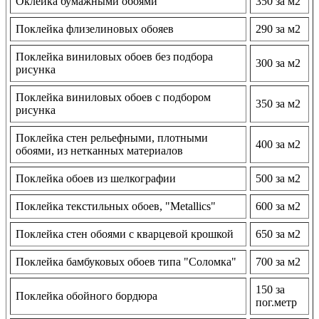
Оклейка бумажными обоями
350 за м2
Поклейка флизелиновых обояев
290 за м2
Поклейка виниловых обоев без подбора
300 за м2
рисунка
Поклейка виниловых обоев с подбором
350 за м2
рисунка
Поклейка стен рельефными, плотными
400 за м2
обоями, из нетканных материалов
Поклейка обоев из шелкографии
500 за м2
Поклейка текстильных обоев, "Metallics"
600 за м2
Поклейка стен обоями с кварцевой крошкой
650 за м2
Поклейка бамбуковых обоев типа "Соломка"
700 за м2
150 за
Поклейка обойного бордюра
пог.метр