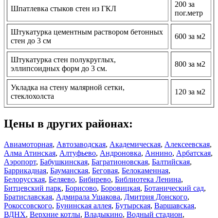
200 за
Шпатлевка стыков стен из ГКЛ
пог.метр
Штукатурка цементным раствором бетонных
600 за м2
стен до 3 см
Штукатурка стен полукруглых,
800 за м2
эллипсоидных форм до 3 см.
Укладка на стену малярной сетки,
120 за м2
стеклохолста
Цены в других районах:
Авиамоторная
,
Автозаводская
,
Академическая
,
Алексеевская
,
Алма Атинская
,
Алтуфьево
,
Андроновка
,
Аннино
,
Арбатская
,
Аэропорт
,
Бабушкинская
,
Багратионовская
,
Балтийская
,
Баррикадная
,
Бауманская
,
Беговая
,
Белокаменная
,
Белорусская
,
Беляево
,
Бибирево
,
Библиотека Ленина
,
Битцевский парк
,
Борисово
,
Боровицкая
,
Ботанический сад
,
Братиславская
,
Адмирала Ушакова
,
Дмитрия Донского
,
Рокоссовского
,
Бунинская аллея
,
Бутырская
,
Варшавская
,
ВДНХ
,
Верхние котлы
,
Владыкино
,
Водный стадион
,