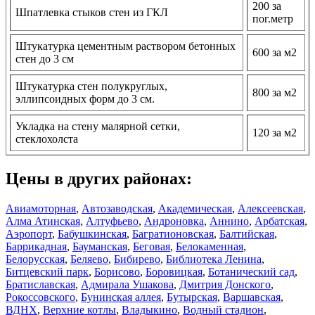
200 за
Шпатлевка стыков стен из ГКЛ
пог.метр
Штукатурка цементным раствором бетонных
600 за м2
стен до 3 см
Штукатурка стен полукруглых,
800 за м2
эллипсоидных форм до 3 см.
Укладка на стену малярной сетки,
120 за м2
стеклохолста
Цены в других районах:
Авиамоторная
,
Автозаводская
,
Академическая
,
Алексеевская
,
Алма Атинская
,
Алтуфьево
,
Андроновка
,
Аннино
,
Арбатская
,
Аэропорт
,
Бабушкинская
,
Багратионовская
,
Балтийская
,
Баррикадная
,
Бауманская
,
Беговая
,
Белокаменная
,
Белорусская
,
Беляево
,
Бибирево
,
Библиотека Ленина
,
Битцевский парк
,
Борисово
,
Боровицкая
,
Ботанический сад
,
Братиславская
,
Адмирала Ушакова
,
Дмитрия Донского
,
Рокоссовского
,
Бунинская аллея
,
Бутырская
,
Варшавская
,
ВДНХ
,
Верхние котлы
,
Владыкино
,
Водный стадион
,