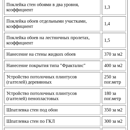
Поклейка стен обоями в два уровня,
1,3
коэффициент
Поклейка обоев отдельными участками,
1,4
коэффициент
Поклейка обоев на лестничных пролетах,
1,5
коэффициент
Нанесение на стены жидких обоев
370 за м2
Нанесение покрытия типа "Фракталис"
400 за м2
Устройство потолочных плинтусов
250 за
(галтелей) деревянных
пог.метр
Устройство потолочных плинтусов
180 за
(галтелей) пенопластовых
пог.метр
Шпатлевка стен под обои
350 за м2
Шпатлевка стен по ГКЛ
300 за м2