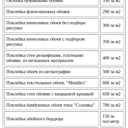
Оклейка бумажными обоями
350 за м2
Поклейка флизелиновых обояев
290 за м2
Поклейка виниловых обоев без подбора
300 за м2
рисунка
Поклейка виниловых обоев с подбором
350 за м2
рисунка
Поклейка стен рельефными, плотными
400 за м2
обоями, из нетканных материалов
Поклейка обоев из шелкографии
500 за м2
Поклейка текстильных обоев, "Metallics"
600 за м2
Поклейка стен обоями с кварцевой крошкой
650 за м2
Поклейка бамбуковых обоев типа "Соломка"
700 за м2
150 за
Поклейка обойного бордюра
пог.метр