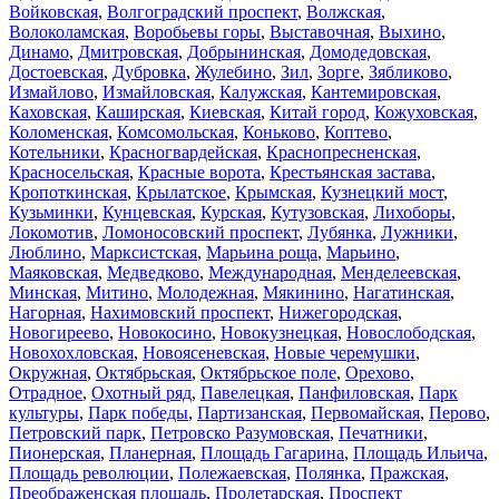
Войковская
,
Волгоградский проспект
,
Волжская
,
Волоколамская
,
Воробьевы горы
,
Выставочная
,
Выхино
,
Динамо
,
Дмитровская
,
Добрынинская
,
Домодедовская
,
Достоевская
,
Дубровка
,
Жулебино
,
Зил
,
Зорге
,
Зябликово
,
Измайлово
,
Измайловская
,
Калужская
,
Кантемировская
,
Каховская
,
Каширская
,
Киевская
,
Китай город
,
Кожуховская
,
Коломенская
,
Комсомольская
,
Коньково
,
Коптево
,
Котельники
,
Красногвардейская
,
Краснопресненская
,
Красносельская
,
Красные ворота
,
Крестьянская застава
,
Кропоткинская
,
Крылатское
,
Крымская
,
Кузнецкий мост
,
Кузьминки
,
Кунцевская
,
Курская
,
Кутузовская
,
Лихоборы
,
Локомотив
,
Ломоносовский проспект
,
Лубянка
,
Лужники
,
Люблино
,
Марксистская
,
Марьина роща
,
Марьино
,
Маяковская
,
Медведково
,
Международная
,
Менделеевская
,
Минская
,
Митино
,
Молодежная
,
Мякинино
,
Нагатинская
,
Нагорная
,
Нахимовский проспект
,
Нижегородская
,
Новогиреево
,
Новокосино
,
Новокузнецкая
,
Новослободская
,
Новохохловская
,
Новоясеневская
,
Новые черемушки
,
Окружная
,
Октябрьская
,
Октябрьское поле
,
Орехово
,
Отрадное
,
Охотный ряд
,
Павелецкая
,
Панфиловская
,
Парк
культуры
,
Парк победы
,
Партизанская
,
Первомайская
,
Перово
,
Петровский парк
,
Петровско Разумовская
,
Печатники
,
Пионерская
,
Планерная
,
Площадь Гагарина
,
Площадь Ильича
,
Площадь революции
,
Полежаевская
,
Полянка
,
Пражская
,
Преображенская площадь
,
Пролетарская
,
Проспект