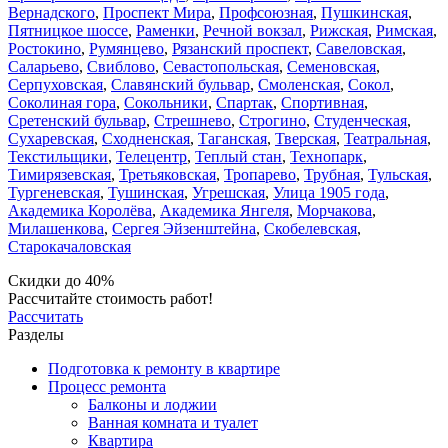
Вернадского
,
Проспект Мира
,
Профсоюзная
,
Пушкинская
,
Пятницкое шоссе
,
Раменки
,
Речной вокзал
,
Рижская
,
Римская
,
Ростокино
,
Румянцево
,
Рязанский проспект
,
Савеловская
,
Саларьево
,
Свиблово
,
Севастопольская
,
Семеновская
,
Серпуховская
,
Славянский бульвар
,
Смоленская
,
Сокол
,
Соколиная гора
,
Сокольники
,
Спартак
,
Спортивная
,
Сретенский бульвар
,
Стрешнево
,
Строгино
,
Студенческая
,
Сухаревская
,
Сходненская
,
Таганская
,
Тверская
,
Театральная
,
Текстильщики
,
Телецентр
,
Теплый стан
,
Технопарк
,
Тимирязевская
,
Третьяковская
,
Тропарево
,
Трубная
,
Тульская
,
Тургеневская
,
Тушинская
,
Угрешская
,
Улица 1905 года
,
Академика Королёва
,
Академика Янгеля
,
Морчакова
,
Милашенкова
,
Сергея Эйзенштейна
,
Скобелевская
,
Старокачаловская
Скидки до 40%
Рассчитайте стоимость работ!
Рассчитать
Разделы
Подготовка к ремонту в квартире
Процесс ремонта
Балконы и лоджии
Ванная комната и туалет
Квартира