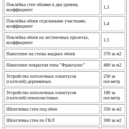
Поклейка стен обоями в два уровня,
1,3
коэффициент
Поклейка обоев отдельными участками,
1,4
коэффициент
Поклейка обоев на лестничных пролетах,
1,5
коэффициент
Нанесение на стены жидких обоев
370 за м2
Нанесение покрытия типа "Фракталис"
400 за м2
Устройство потолочных плинтусов
250 за
(галтелей) деревянных
пог.метр
Устройство потолочных плинтусов
180 за
(галтелей) пенопластовых
пог.метр
Шпатлевка стен под обои
350 за м2
Шпатлевка стен по ГКЛ
300 за м2