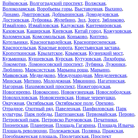
Войковская
,
Волгоградский проспект
,
Волжская
,
Волоколамская
,
Воробьевы горы
,
Выставочная
,
Выхино
,
Динамо
,
Дмитровская
,
Добрынинская
,
Домодедовская
,
Достоевская
,
Дубровка
,
Жулебино
,
Зил
,
Зорге
,
Зябликово
,
Измайлово
,
Измайловская
,
Калужская
,
Кантемировская
,
Каховская
,
Каширская
,
Киевская
,
Китай город
,
Кожуховская
,
Коломенская
,
Комсомольская
,
Коньково
,
Коптево
,
Котельники
,
Красногвардейская
,
Краснопресненская
,
Красносельская
,
Красные ворота
,
Крестьянская застава
,
Кропоткинская
,
Крылатское
,
Крымская
,
Кузнецкий мост
,
Кузьминки
,
Кунцевская
,
Курская
,
Кутузовская
,
Лихоборы
,
Локомотив
,
Ломоносовский проспект
,
Лубянка
,
Лужники
,
Люблино
,
Марксистская
,
Марьина роща
,
Марьино
,
Маяковская
,
Медведково
,
Международная
,
Менделеевская
,
Минская
,
Митино
,
Молодежная
,
Мякинино
,
Нагатинская
,
Нагорная
,
Нахимовский проспект
,
Нижегородская
,
Новогиреево
,
Новокосино
,
Новокузнецкая
,
Новослободская
,
Новохохловская
,
Новоясеневская
,
Новые черемушки
,
Окружная
,
Октябрьская
,
Октябрьское поле
,
Орехово
,
Отрадное
,
Охотный ряд
,
Павелецкая
,
Панфиловская
,
Парк
культуры
,
Парк победы
,
Партизанская
,
Первомайская
,
Перово
,
Петровский парк
,
Петровско Разумовская
,
Печатники
,
Пионерская
,
Планерная
,
Площадь Гагарина
,
Площадь Ильича
,
Площадь революции
,
Полежаевская
,
Полянка
,
Пражская
,
Преображенская площадь
,
Пролетарская
,
Проспект