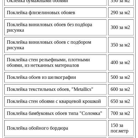
Оклейка бумажными обоями
350 за м2
Поклейка флизелиновых обояев
290 за м2
Поклейка виниловых обоев без подбора
300 за м2
рисунка
Поклейка виниловых обоев с подбором
350 за м2
рисунка
Поклейка стен рельефными, плотными
400 за м2
обоями, из нетканных материалов
Поклейка обоев из шелкографии
500 за м2
Поклейка текстильных обоев, "Metallics"
600 за м2
Поклейка стен обоями с кварцевой крошкой
650 за м2
Поклейка бамбуковых обоев типа "Соломка"
700 за м2
150 за
Поклейка обойного бордюра
пог.метр