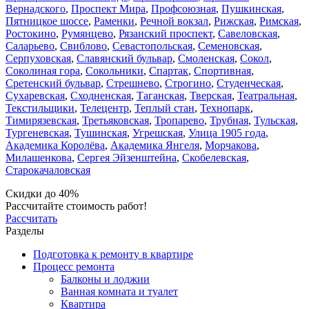
Вернадского
,
Проспект Мира
,
Профсоюзная
,
Пушкинская
,
Пятницкое шоссе
,
Раменки
,
Речной вокзал
,
Рижская
,
Римская
,
Ростокино
,
Румянцево
,
Рязанский проспект
,
Савеловская
,
Саларьево
,
Свиблово
,
Севастопольская
,
Семеновская
,
Серпуховская
,
Славянский бульвар
,
Смоленская
,
Сокол
,
Соколиная гора
,
Сокольники
,
Спартак
,
Спортивная
,
Сретенский бульвар
,
Стрешнево
,
Строгино
,
Студенческая
,
Сухаревская
,
Сходненская
,
Таганская
,
Тверская
,
Театральная
,
Текстильщики
,
Телецентр
,
Теплый стан
,
Технопарк
,
Тимирязевская
,
Третьяковская
,
Тропарево
,
Трубная
,
Тульская
,
Тургеневская
,
Тушинская
,
Угрешская
,
Улица 1905 года
,
Академика Королёва
,
Академика Янгеля
,
Морчакова
,
Милашенкова
,
Сергея Эйзенштейна
,
Скобелевская
,
Старокачаловская
Скидки до 40%
Рассчитайте стоимость работ!
Рассчитать
Разделы
Подготовка к ремонту в квартире
Процесс ремонта
Балконы и лоджии
Ванная комната и туалет
Квартира