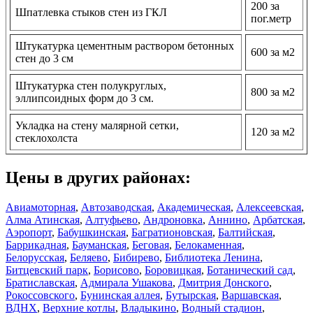
200 за
Шпатлевка стыков стен из ГКЛ
пог.метр
Штукатурка цементным раствором бетонных
600 за м2
стен до 3 см
Штукатурка стен полукруглых,
800 за м2
эллипсоидных форм до 3 см.
Укладка на стену малярной сетки,
120 за м2
стеклохолста
Цены в других районах:
Авиамоторная
,
Автозаводская
,
Академическая
,
Алексеевская
,
Алма Атинская
,
Алтуфьево
,
Андроновка
,
Аннино
,
Арбатская
,
Аэропорт
,
Бабушкинская
,
Багратионовская
,
Балтийская
,
Баррикадная
,
Бауманская
,
Беговая
,
Белокаменная
,
Белорусская
,
Беляево
,
Бибирево
,
Библиотека Ленина
,
Битцевский парк
,
Борисово
,
Боровицкая
,
Ботанический сад
,
Братиславская
,
Адмирала Ушакова
,
Дмитрия Донского
,
Рокоссовского
,
Бунинская аллея
,
Бутырская
,
Варшавская
,
ВДНХ
,
Верхние котлы
,
Владыкино
,
Водный стадион
,