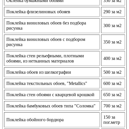
Оклейка бумажными обоями
350 за м2
Поклейка флизелиновых обояев
290 за м2
Поклейка виниловых обоев без подбора
300 за м2
рисунка
Поклейка виниловых обоев с подбором
350 за м2
рисунка
Поклейка стен рельефными, плотными
400 за м2
обоями, из нетканных материалов
Поклейка обоев из шелкографии
500 за м2
Поклейка текстильных обоев, "Metallics"
600 за м2
Поклейка стен обоями с кварцевой крошкой
650 за м2
Поклейка бамбуковых обоев типа "Соломка"
700 за м2
150 за
Поклейка обойного бордюра
пог.метр