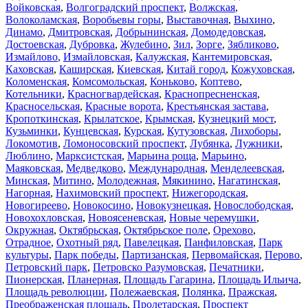
Войковская
,
Волгоградский проспект
,
Волжская
,
Волоколамская
,
Воробьевы горы
,
Выставочная
,
Выхино
,
Динамо
,
Дмитровская
,
Добрынинская
,
Домодедовская
,
Достоевская
,
Дубровка
,
Жулебино
,
Зил
,
Зорге
,
Зябликово
,
Измайлово
,
Измайловская
,
Калужская
,
Кантемировская
,
Каховская
,
Каширская
,
Киевская
,
Китай город
,
Кожуховская
,
Коломенская
,
Комсомольская
,
Коньково
,
Коптево
,
Котельники
,
Красногвардейская
,
Краснопресненская
,
Красносельская
,
Красные ворота
,
Крестьянская застава
,
Кропоткинская
,
Крылатское
,
Крымская
,
Кузнецкий мост
,
Кузьминки
,
Кунцевская
,
Курская
,
Кутузовская
,
Лихоборы
,
Локомотив
,
Ломоносовский проспект
,
Лубянка
,
Лужники
,
Люблино
,
Марксистская
,
Марьина роща
,
Марьино
,
Маяковская
,
Медведково
,
Международная
,
Менделеевская
,
Минская
,
Митино
,
Молодежная
,
Мякинино
,
Нагатинская
,
Нагорная
,
Нахимовский проспект
,
Нижегородская
,
Новогиреево
,
Новокосино
,
Новокузнецкая
,
Новослободская
,
Новохохловская
,
Новоясеневская
,
Новые черемушки
,
Окружная
,
Октябрьская
,
Октябрьское поле
,
Орехово
,
Отрадное
,
Охотный ряд
,
Павелецкая
,
Панфиловская
,
Парк
культуры
,
Парк победы
,
Партизанская
,
Первомайская
,
Перово
,
Петровский парк
,
Петровско Разумовская
,
Печатники
,
Пионерская
,
Планерная
,
Площадь Гагарина
,
Площадь Ильича
,
Площадь революции
,
Полежаевская
,
Полянка
,
Пражская
,
Преображенская площадь
,
Пролетарская
,
Проспект