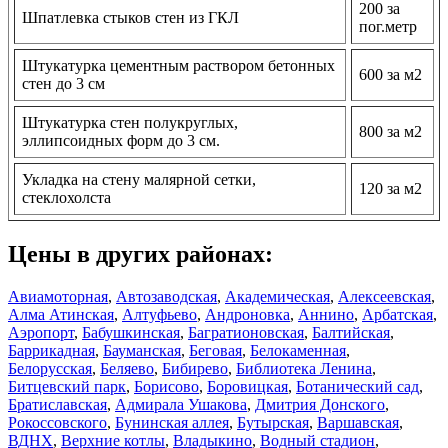
200 за
Шпатлевка стыков стен из ГКЛ
пог.метр
Штукатурка цементным раствором бетонных
600 за м2
стен до 3 см
Штукатурка стен полукруглых,
800 за м2
эллипсоидных форм до 3 см.
Укладка на стену малярной сетки,
120 за м2
стеклохолста
Цены в других районах:
Авиамоторная
,
Автозаводская
,
Академическая
,
Алексеевская
,
Алма Атинская
,
Алтуфьево
,
Андроновка
,
Аннино
,
Арбатская
,
Аэропорт
,
Бабушкинская
,
Багратионовская
,
Балтийская
,
Баррикадная
,
Бауманская
,
Беговая
,
Белокаменная
,
Белорусская
,
Беляево
,
Бибирево
,
Библиотека Ленина
,
Битцевский парк
,
Борисово
,
Боровицкая
,
Ботанический сад
,
Братиславская
,
Адмирала Ушакова
,
Дмитрия Донского
,
Рокоссовского
,
Бунинская аллея
,
Бутырская
,
Варшавская
,
ВДНХ
,
Верхние котлы
,
Владыкино
,
Водный стадион
,