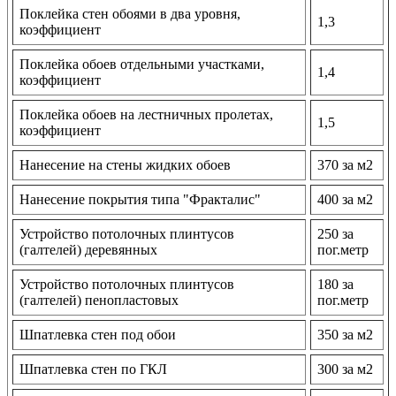
Поклейка стен обоями в два уровня,
1,3
коэффициент
Поклейка обоев отдельными участками,
1,4
коэффициент
Поклейка обоев на лестничных пролетах,
1,5
коэффициент
Нанесение на стены жидких обоев
370 за м2
Нанесение покрытия типа "Фракталис"
400 за м2
Устройство потолочных плинтусов
250 за
(галтелей) деревянных
пог.метр
Устройство потолочных плинтусов
180 за
(галтелей) пенопластовых
пог.метр
Шпатлевка стен под обои
350 за м2
Шпатлевка стен по ГКЛ
300 за м2