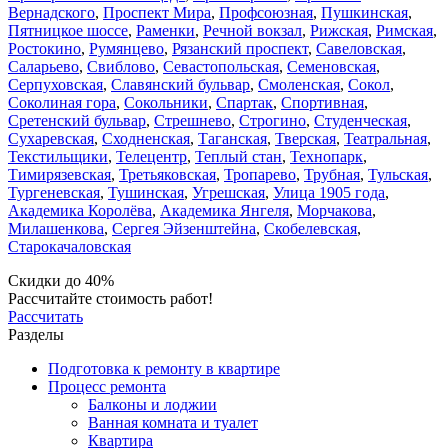
Вернадского
,
Проспект Мира
,
Профсоюзная
,
Пушкинская
,
Пятницкое шоссе
,
Раменки
,
Речной вокзал
,
Рижская
,
Римская
,
Ростокино
,
Румянцево
,
Рязанский проспект
,
Савеловская
,
Саларьево
,
Свиблово
,
Севастопольская
,
Семеновская
,
Серпуховская
,
Славянский бульвар
,
Смоленская
,
Сокол
,
Соколиная гора
,
Сокольники
,
Спартак
,
Спортивная
,
Сретенский бульвар
,
Стрешнево
,
Строгино
,
Студенческая
,
Сухаревская
,
Сходненская
,
Таганская
,
Тверская
,
Театральная
,
Текстильщики
,
Телецентр
,
Теплый стан
,
Технопарк
,
Тимирязевская
,
Третьяковская
,
Тропарево
,
Трубная
,
Тульская
,
Тургеневская
,
Тушинская
,
Угрешская
,
Улица 1905 года
,
Академика Королёва
,
Академика Янгеля
,
Морчакова
,
Милашенкова
,
Сергея Эйзенштейна
,
Скобелевская
,
Старокачаловская
Скидки до 40%
Рассчитайте стоимость работ!
Рассчитать
Разделы
Подготовка к ремонту в квартире
Процесс ремонта
Балконы и лоджии
Ванная комната и туалет
Квартира