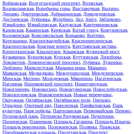
Войковская
,
Волгоградский проспект
,
Волжская
,
Волоколамская
,
Воробьевы горы
,
Выставочная
,
Выхино
,
Динамо
,
Дмитровская
,
Добрынинская
,
Домодедовская
,
Достоевская
,
Дубровка
,
Жулебино
,
Зил
,
Зорге
,
Зябликово
,
Измайлово
,
Измайловская
,
Калужская
,
Кантемировская
,
Каховская
,
Каширская
,
Киевская
,
Китай город
,
Кожуховская
,
Коломенская
,
Комсомольская
,
Коньково
,
Коптево
,
Котельники
,
Красногвардейская
,
Краснопресненская
,
Красносельская
,
Красные ворота
,
Крестьянская застава
,
Кропоткинская
,
Крылатское
,
Крымская
,
Кузнецкий мост
,
Кузьминки
,
Кунцевская
,
Курская
,
Кутузовская
,
Лихоборы
,
Локомотив
,
Ломоносовский проспект
,
Лубянка
,
Лужники
,
Люблино
,
Марксистская
,
Марьина роща
,
Марьино
,
Маяковская
,
Медведково
,
Международная
,
Менделеевская
,
Минская
,
Митино
,
Молодежная
,
Мякинино
,
Нагатинская
,
Нагорная
,
Нахимовский проспект
,
Нижегородская
,
Новогиреево
,
Новокосино
,
Новокузнецкая
,
Новослободская
,
Новохохловская
,
Новоясеневская
,
Новые черемушки
,
Окружная
,
Октябрьская
,
Октябрьское поле
,
Орехово
,
Отрадное
,
Охотный ряд
,
Павелецкая
,
Панфиловская
,
Парк
культуры
,
Парк победы
,
Партизанская
,
Первомайская
,
Перово
,
Петровский парк
,
Петровско Разумовская
,
Печатники
,
Пионерская
,
Планерная
,
Площадь Гагарина
,
Площадь Ильича
,
Площадь революции
,
Полежаевская
,
Полянка
,
Пражская
,
Преображенская площадь
,
Пролетарская
,
Проспект