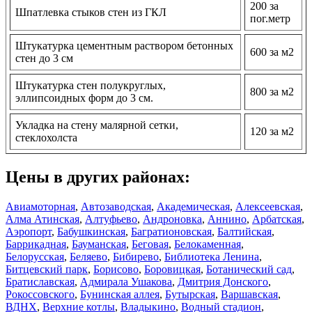
200 за
Шпатлевка стыков стен из ГКЛ
пог.метр
Штукатурка цементным раствором бетонных
600 за м2
стен до 3 см
Штукатурка стен полукруглых,
800 за м2
эллипсоидных форм до 3 см.
Укладка на стену малярной сетки,
120 за м2
стеклохолста
Цены в других районах:
Авиамоторная
,
Автозаводская
,
Академическая
,
Алексеевская
,
Алма Атинская
,
Алтуфьево
,
Андроновка
,
Аннино
,
Арбатская
,
Аэропорт
,
Бабушкинская
,
Багратионовская
,
Балтийская
,
Баррикадная
,
Бауманская
,
Беговая
,
Белокаменная
,
Белорусская
,
Беляево
,
Бибирево
,
Библиотека Ленина
,
Битцевский парк
,
Борисово
,
Боровицкая
,
Ботанический сад
,
Братиславская
,
Адмирала Ушакова
,
Дмитрия Донского
,
Рокоссовского
,
Бунинская аллея
,
Бутырская
,
Варшавская
,
ВДНХ
,
Верхние котлы
,
Владыкино
,
Водный стадион
,