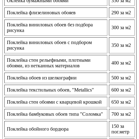
Оклейка бумажными обоями
350 за м2
Поклейка флизелиновых обояев
290 за м2
Поклейка виниловых обоев без подбора
300 за м2
рисунка
Поклейка виниловых обоев с подбором
350 за м2
рисунка
Поклейка стен рельефными, плотными
400 за м2
обоями, из нетканных материалов
Поклейка обоев из шелкографии
500 за м2
Поклейка текстильных обоев, "Metallics"
600 за м2
Поклейка стен обоями с кварцевой крошкой
650 за м2
Поклейка бамбуковых обоев типа "Соломка"
700 за м2
150 за
Поклейка обойного бордюра
пог.метр