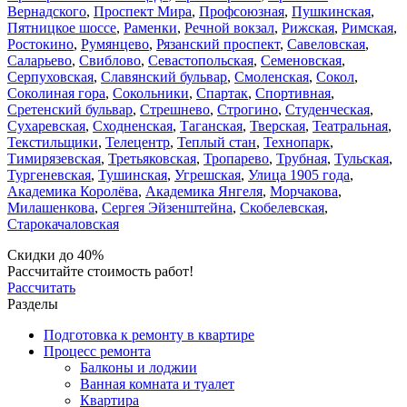
Вернадского
,
Проспект Мира
,
Профсоюзная
,
Пушкинская
,
Пятницкое шоссе
,
Раменки
,
Речной вокзал
,
Рижская
,
Римская
,
Ростокино
,
Румянцево
,
Рязанский проспект
,
Савеловская
,
Саларьево
,
Свиблово
,
Севастопольская
,
Семеновская
,
Серпуховская
,
Славянский бульвар
,
Смоленская
,
Сокол
,
Соколиная гора
,
Сокольники
,
Спартак
,
Спортивная
,
Сретенский бульвар
,
Стрешнево
,
Строгино
,
Студенческая
,
Сухаревская
,
Сходненская
,
Таганская
,
Тверская
,
Театральная
,
Текстильщики
,
Телецентр
,
Теплый стан
,
Технопарк
,
Тимирязевская
,
Третьяковская
,
Тропарево
,
Трубная
,
Тульская
,
Тургеневская
,
Тушинская
,
Угрешская
,
Улица 1905 года
,
Академика Королёва
,
Академика Янгеля
,
Морчакова
,
Милашенкова
,
Сергея Эйзенштейна
,
Скобелевская
,
Старокачаловская
Скидки до 40%
Рассчитайте стоимость работ!
Рассчитать
Разделы
Подготовка к ремонту в квартире
Процесс ремонта
Балконы и лоджии
Ванная комната и туалет
Квартира