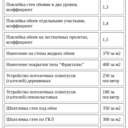
Поклейка стен обоями в два уровня,
1,3
коэффициент
Поклейка обоев отдельными участками,
1,4
коэффициент
Поклейка обоев на лестничных пролетах,
1,5
коэффициент
Нанесение на стены жидких обоев
370 за м2
Нанесение покрытия типа "Фракталис"
400 за м2
Устройство потолочных плинтусов
250 за
(галтелей) деревянных
пог.метр
Устройство потолочных плинтусов
180 за
(галтелей) пенопластовых
пог.метр
Шпатлевка стен под обои
350 за м2
Шпатлевка стен по ГКЛ
300 за м2