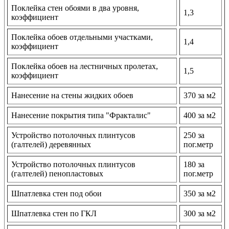
Поклейка стен обоями в два уровня,
1,3
коэффициент
Поклейка обоев отдельными участками,
1,4
коэффициент
Поклейка обоев на лестничных пролетах,
1,5
коэффициент
Нанесение на стены жидких обоев
370 за м2
Нанесение покрытия типа "Фракталис"
400 за м2
Устройство потолочных плинтусов
250 за
(галтелей) деревянных
пог.метр
Устройство потолочных плинтусов
180 за
(галтелей) пенопластовых
пог.метр
Шпатлевка стен под обои
350 за м2
Шпатлевка стен по ГКЛ
300 за м2