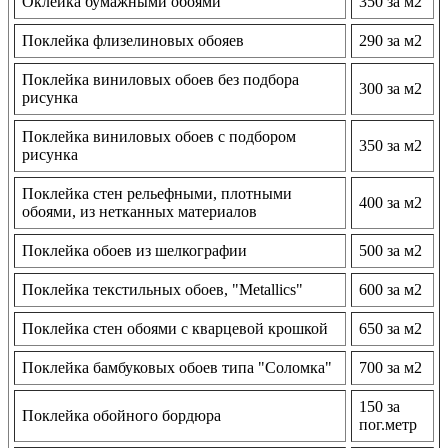
Оклейка бумажными обоями
350 за м2
Поклейка флизелиновых обояев
290 за м2
Поклейка виниловых обоев без подбора
300 за м2
рисунка
Поклейка виниловых обоев с подбором
350 за м2
рисунка
Поклейка стен рельефными, плотными
400 за м2
обоями, из нетканных материалов
Поклейка обоев из шелкографии
500 за м2
Поклейка текстильных обоев, "Metallics"
600 за м2
Поклейка стен обоями с кварцевой крошкой
650 за м2
Поклейка бамбуковых обоев типа "Соломка"
700 за м2
150 за
Поклейка обойного бордюра
пог.метр