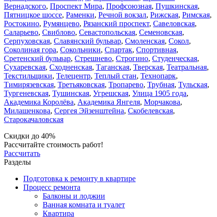
Вернадского
,
Проспект Мира
,
Профсоюзная
,
Пушкинская
,
Пятницкое шоссе
,
Раменки
,
Речной вокзал
,
Рижская
,
Римская
,
Ростокино
,
Румянцево
,
Рязанский проспект
,
Савеловская
,
Саларьево
,
Свиблово
,
Севастопольская
,
Семеновская
,
Серпуховская
,
Славянский бульвар
,
Смоленская
,
Сокол
,
Соколиная гора
,
Сокольники
,
Спартак
,
Спортивная
,
Сретенский бульвар
,
Стрешнево
,
Строгино
,
Студенческая
,
Сухаревская
,
Сходненская
,
Таганская
,
Тверская
,
Театральная
,
Текстильщики
,
Телецентр
,
Теплый стан
,
Технопарк
,
Тимирязевская
,
Третьяковская
,
Тропарево
,
Трубная
,
Тульская
,
Тургеневская
,
Тушинская
,
Угрешская
,
Улица 1905 года
,
Академика Королёва
,
Академика Янгеля
,
Морчакова
,
Милашенкова
,
Сергея Эйзенштейна
,
Скобелевская
,
Старокачаловская
Скидки до 40%
Рассчитайте стоимость работ!
Рассчитать
Разделы
Подготовка к ремонту в квартире
Процесс ремонта
Балконы и лоджии
Ванная комната и туалет
Квартира