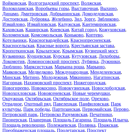
Войковская
,
Волгоградский проспект
,
Волжская
,
Волоколамская
,
Воробьевы горы
,
Выставочная
,
Выхино
,
Динамо
,
Дмитровская
,
Добрынинская
,
Домодедовская
,
Достоевская
,
Дубровка
,
Жулебино
,
Зил
,
Зорге
,
Зябликово
,
Измайлово
,
Измайловская
,
Калужская
,
Кантемировская
,
Каховская
,
Каширская
,
Киевская
,
Китай город
,
Кожуховская
,
Коломенская
,
Комсомольская
,
Коньково
,
Коптево
,
Котельники
,
Красногвардейская
,
Краснопресненская
,
Красносельская
,
Красные ворота
,
Крестьянская застава
,
Кропоткинская
,
Крылатское
,
Крымская
,
Кузнецкий мост
,
Кузьминки
,
Кунцевская
,
Курская
,
Кутузовская
,
Лихоборы
,
Локомотив
,
Ломоносовский проспект
,
Лубянка
,
Лужники
,
Люблино
,
Марксистская
,
Марьина роща
,
Марьино
,
Маяковская
,
Медведково
,
Международная
,
Менделеевская
,
Минская
,
Митино
,
Молодежная
,
Мякинино
,
Нагатинская
,
Нагорная
,
Нахимовский проспект
,
Нижегородская
,
Новогиреево
,
Новокосино
,
Новокузнецкая
,
Новослободская
,
Новохохловская
,
Новоясеневская
,
Новые черемушки
,
Окружная
,
Октябрьская
,
Октябрьское поле
,
Орехово
,
Отрадное
,
Охотный ряд
,
Павелецкая
,
Панфиловская
,
Парк
культуры
,
Парк победы
,
Партизанская
,
Первомайская
,
Перово
,
Петровский парк
,
Петровско Разумовская
,
Печатники
,
Пионерская
,
Планерная
,
Площадь Гагарина
,
Площадь Ильича
,
Площадь революции
,
Полежаевская
,
Полянка
,
Пражская
,
Преображенская площадь
,
Пролетарская
,
Проспект