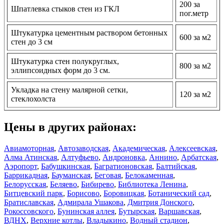
200 за
Шпатлевка стыков стен из ГКЛ
пог.метр
Штукатурка цементным раствором бетонных
600 за м2
стен до 3 см
Штукатурка стен полукруглых,
800 за м2
эллипсоидных форм до 3 см.
Укладка на стену малярной сетки,
120 за м2
стеклохолста
Цены в других районах:
Авиамоторная
,
Автозаводская
,
Академическая
,
Алексеевская
,
Алма Атинская
,
Алтуфьево
,
Андроновка
,
Аннино
,
Арбатская
,
Аэропорт
,
Бабушкинская
,
Багратионовская
,
Балтийская
,
Баррикадная
,
Бауманская
,
Беговая
,
Белокаменная
,
Белорусская
,
Беляево
,
Бибирево
,
Библиотека Ленина
,
Битцевский парк
,
Борисово
,
Боровицкая
,
Ботанический сад
,
Братиславская
,
Адмирала Ушакова
,
Дмитрия Донского
,
Рокоссовского
,
Бунинская аллея
,
Бутырская
,
Варшавская
,
ВДНХ
,
Верхние котлы
,
Владыкино
,
Водный стадион
,