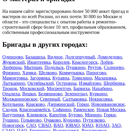
На нашем сайте зарегистрировано более 50 000 анкет бригад и
мастеров по всей Росиии, из них почти 30 000 по Москве и
области - это специалисты с опытом работы в ремонтно-
строительной сфере более 10 лет, профильным образованием,
собственным профессиональным инструментом
Бригады в других городах:
Одинцово
,
Балашиха
,
Видное
,
Долгопрудный
,
Домодедово
,
Жуковский
,
Ивантеевка
,
Королев
,
Красногорск
,
Лобня
,
Люберцы
,
Мытищи
,
Подольск
,
Пушкино
,
Реутов
,
Солнцево
,
Фрязино
,
Химки
,
Щелково
,
Коммунарка
,
Пирогово
,
Мамонтовка
,
Загорянка
,
Купавна
,
Томилино
,
Малаховка
,
Лыткарино
,
Октябрьский
,
Островцы
,
Измайлово
,
Щербинка
,
Троицк
,
Московский
,
Мосрентген
,
Барвиха
,
Нахабино
,
Опалиха
,
Вешки
,
Беляниново
,
Зеленоград
,
Куркино
,
Молжаниновское
,
Северный
,
Салтыковка
,
Некрасовка
,
Котельник
,
Красково
,
Дзержинский
,
Горки
,
Новоивановское
,
Сходня
,
Красноармейск
,
Софрино
,
Раменское
,
Новая Москва
,
Ватутинки
,
Климовск
,
Капотня
,
Бутово
,
Монино
,
Горки
,
Тушино
,
Гольяново
,
Очаково
,
Кунцево
,
Путилково
,
Новогорск
,
САО
,
СВАО
,
ВАО
,
ЮВАО
,
ЮАО
,
ЮЗАО
,
ЗАО
,
СЗАО
,
ЦАО
,
Бронницы
,
Волоколамск
,
Воскресенск
,