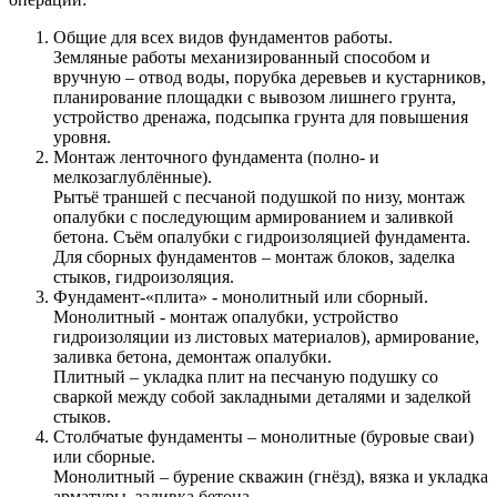
Общие для всех видов фундаментов работы.
Земляные работы механизированный способом и
вручную – отвод воды, порубка деревьев и кустарников,
планирование площадки с вывозом лишнего грунта,
устройство дренажа, подсыпка грунта для повышения
уровня.
Монтаж ленточного фундамента (полно- и
мелкозаглублённые).
Рытьё траншей с песчаной подушкой по низу, монтаж
опалубки с последующим армированием и заливкой
бетона. Съём опалубки с гидроизоляцией фундамента.
Для сборных фундаментов – монтаж блоков, заделка
стыков, гидроизоляция.
Фундамент-«плита» - монолитный или сборный.
Монолитный - монтаж опалубки, устройство
гидроизоляции из листовых материалов), армирование,
заливка бетона, демонтаж опалубки.
Плитный – укладка плит на песчаную подушку со
сваркой между собой закладными деталями и заделкой
стыков.
Столбчатые фундаменты – монолитные (буровые сваи)
или сборные.
Монолитный – бурение скважин (гнёзд), вязка и укладка
арматуры, заливка бетона.