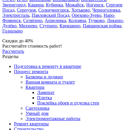
Звенигород
,
Кашира
,
Кубинка
,
Можайск
,
Ногинск
,
Сергиев
Посад
,
Серпухов
,
Солнечногорск
,
Хотьково
,
Черноголовка
,
Электросталь
,
Павловский Посад
,
Орехово-Зуево
,
Наро-
Фоминск
,
Селятино
,
Апрелевка
,
Коломна
,
Тучково
,
Ликино-
Дулёво
,
Михнево
,
Ступино
,
Крекшино
,
Павшинская пойма
,
Голицыно
Скидки до 40%
Рассчитайте стоимость работ!
Рассчитать
Разделы
Подготовка к ремонту в квартире
Процесс ремонта
Балконы и лоджии
Ванная комната и туалет
Квартира
Ламинат
Плитка
Поклейка обоев и отделка стен
Сантехника
Умный дом
Электромонтажные работы
Ремонт квартиры
Строительство