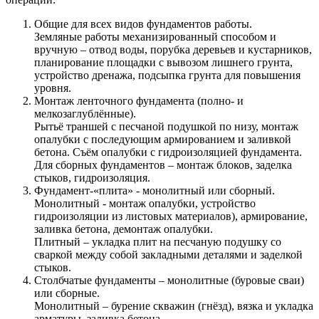
Общие для всех видов фундаментов работы.
Земляные работы механизированный способом и
вручную – отвод воды, порубка деревьев и кустарников,
планирование площадки с вывозом лишнего грунта,
устройство дренажа, подсыпка грунта для повышения
уровня.
Монтаж ленточного фундамента (полно- и
мелкозаглублённые).
Рытьё траншей с песчаной подушкой по низу, монтаж
опалубки с последующим армированием и заливкой
бетона. Съём опалубки с гидроизоляцией фундамента.
Для сборных фундаментов – монтаж блоков, заделка
стыков, гидроизоляция.
Фундамент-«плита» - монолитный или сборный.
Монолитный - монтаж опалубки, устройство
гидроизоляции из листовых материалов), армирование,
заливка бетона, демонтаж опалубки.
Плитный – укладка плит на песчаную подушку со
сваркой между собой закладными деталями и заделкой
стыков.
Столбчатые фундаменты – монолитные (буровые сваи)
или сборные.
Монолитный – бурение скважин (гнёзд), вязка и укладка
арматуры, заливка бетона.