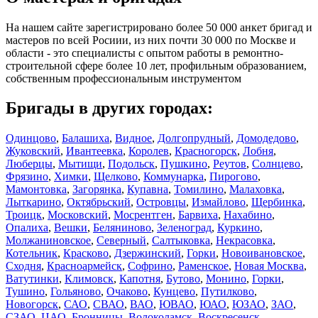
На нашем сайте зарегистрировано более 50 000 анкет бригад и
мастеров по всей Росиии, из них почти 30 000 по Москве и
области - это специалисты с опытом работы в ремонтно-
строительной сфере более 10 лет, профильным образованием,
собственным профессиональным инструментом
Бригады в других городах:
Одинцово
,
Балашиха
,
Видное
,
Долгопрудный
,
Домодедово
,
Жуковский
,
Ивантеевка
,
Королев
,
Красногорск
,
Лобня
,
Люберцы
,
Мытищи
,
Подольск
,
Пушкино
,
Реутов
,
Солнцево
,
Фрязино
,
Химки
,
Щелково
,
Коммунарка
,
Пирогово
,
Мамонтовка
,
Загорянка
,
Купавна
,
Томилино
,
Малаховка
,
Лыткарино
,
Октябрьский
,
Островцы
,
Измайлово
,
Щербинка
,
Троицк
,
Московский
,
Мосрентген
,
Барвиха
,
Нахабино
,
Опалиха
,
Вешки
,
Беляниново
,
Зеленоград
,
Куркино
,
Молжаниновское
,
Северный
,
Салтыковка
,
Некрасовка
,
Котельник
,
Красково
,
Дзержинский
,
Горки
,
Новоивановское
,
Сходня
,
Красноармейск
,
Софрино
,
Раменское
,
Новая Москва
,
Ватутинки
,
Климовск
,
Капотня
,
Бутово
,
Монино
,
Горки
,
Тушино
,
Гольяново
,
Очаково
,
Кунцево
,
Путилково
,
Новогорск
,
САО
,
СВАО
,
ВАО
,
ЮВАО
,
ЮАО
,
ЮЗАО
,
ЗАО
,
СЗАО
,
ЦАО
,
Бронницы
,
Волоколамск
,
Воскресенск
,