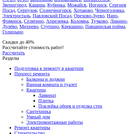
Звенигород
,
Кашира
,
Кубинка
,
Можайск
,
Ногинск
,
Сергиев
Посад
,
Серпухов
,
Солнечногорск
,
Хотьково
,
Черноголовка
,
Электросталь
,
Павловский Посад
,
Орехово-Зуево
,
Наро-
Фоминск
,
Селятино
,
Апрелевка
,
Коломна
,
Тучково
,
Ликино-
Дулёво
,
Михнево
,
Ступино
,
Крекшино
,
Павшинская пойма
,
Голицыно
Скидки до 40%
Рассчитайте стоимость работ!
Рассчитать
Разделы
Подготовка к ремонту в квартире
Процесс ремонта
Балконы и лоджии
Ванная комната и туалет
Квартира
Ламинат
Плитка
Поклейка обоев и отделка стен
Сантехника
Умный дом
Электромонтажные работы
Ремонт квартиры
Строительство