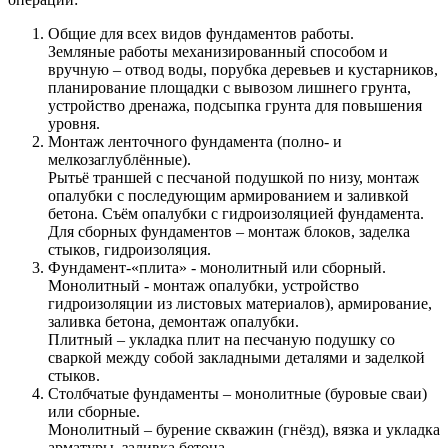
Общие для всех видов фундаментов работы.
Земляные работы механизированный способом и
вручную – отвод воды, порубка деревьев и кустарников,
планирование площадки с вывозом лишнего грунта,
устройство дренажа, подсыпка грунта для повышения
уровня.
Монтаж ленточного фундамента (полно- и
мелкозаглублённые).
Рытьё траншей с песчаной подушкой по низу, монтаж
опалубки с последующим армированием и заливкой
бетона. Съём опалубки с гидроизоляцией фундамента.
Для сборных фундаментов – монтаж блоков, заделка
стыков, гидроизоляция.
Фундамент-«плита» - монолитный или сборный.
Монолитный - монтаж опалубки, устройство
гидроизоляции из листовых материалов), армирование,
заливка бетона, демонтаж опалубки.
Плитный – укладка плит на песчаную подушку со
сваркой между собой закладными деталями и заделкой
стыков.
Столбчатые фундаменты – монолитные (буровые сваи)
или сборные.
Монолитный – бурение скважин (гнёзд), вязка и укладка
арматуры, заливка бетона.