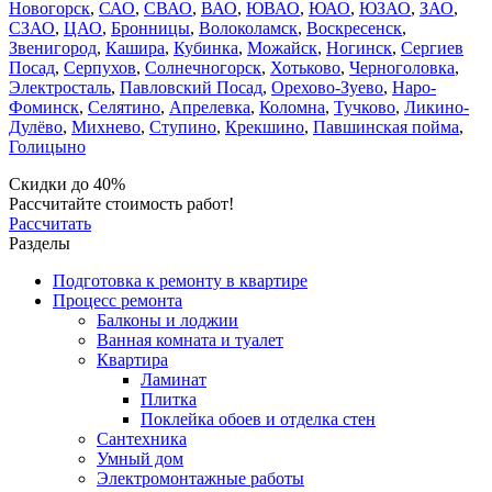
Новогорск
,
САО
,
СВАО
,
ВАО
,
ЮВАО
,
ЮАО
,
ЮЗАО
,
ЗАО
,
СЗАО
,
ЦАО
,
Бронницы
,
Волоколамск
,
Воскресенск
,
Звенигород
,
Кашира
,
Кубинка
,
Можайск
,
Ногинск
,
Сергиев
Посад
,
Серпухов
,
Солнечногорск
,
Хотьково
,
Черноголовка
,
Электросталь
,
Павловский Посад
,
Орехово-Зуево
,
Наро-
Фоминск
,
Селятино
,
Апрелевка
,
Коломна
,
Тучково
,
Ликино-
Дулёво
,
Михнево
,
Ступино
,
Крекшино
,
Павшинская пойма
,
Голицыно
Скидки до 40%
Рассчитайте стоимость работ!
Рассчитать
Разделы
Подготовка к ремонту в квартире
Процесс ремонта
Балконы и лоджии
Ванная комната и туалет
Квартира
Ламинат
Плитка
Поклейка обоев и отделка стен
Сантехника
Умный дом
Электромонтажные работы