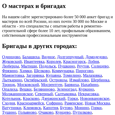
О мастерах и бригадах
На нашем сайте зарегистрировано более 50 000 анкет бригад и
мастеров по всей Росиии, из них почти 30 000 по Москве и
области - это специалисты с опытом работы в ремонтно-
строительной сфере более 10 лет, профильным образованием,
собственным профессиональным инструментом
Бригады в других городах:
Одинцово
,
Балашиха
,
Видное
,
Долгопрудный
,
Домодедово
,
Жуковский
,
Ивантеевка
,
Королев
,
Красногорск
,
Лобня
,
Люберцы
,
Мытищи
,
Подольск
,
Пушкино
,
Реутов
,
Солнцево
,
Фрязино
,
Химки
,
Щелково
,
Коммунарка
,
Пирогово
,
Мамонтовка
,
Загорянка
,
Купавна
,
Томилино
,
Малаховка
,
Лыткарино
,
Октябрьский
,
Островцы
,
Измайлово
,
Щербинка
,
Троицк
,
Московский
,
Мосрентген
,
Барвиха
,
Нахабино
,
Опалиха
,
Вешки
,
Беляниново
,
Зеленоград
,
Куркино
,
Молжаниновское
,
Северный
,
Салтыковка
,
Некрасовка
,
Котельник
,
Красково
,
Дзержинский
,
Горки
,
Новоивановское
,
Сходня
,
Красноармейск
,
Софрино
,
Раменское
,
Новая Москва
,
Ватутинки
,
Климовск
,
Капотня
,
Бутово
,
Монино
,
Горки
,
Тушино
,
Гольяново
,
Очаково
,
Кунцево
,
Путилково
,