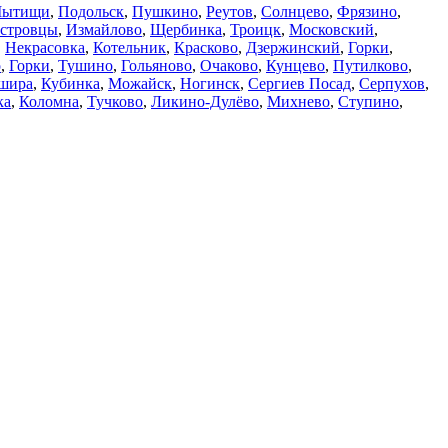
ытищи
,
Подольск
,
Пушкино
,
Реутов
,
Солнцево
,
Фрязино
,
стровцы
,
Измайлово
,
Щербинка
,
Троицк
,
Московский
,
,
Некрасовка
,
Котельник
,
Красково
,
Дзержинский
,
Горки
,
о
,
Горки
,
Тушино
,
Гольяново
,
Очаково
,
Кунцево
,
Путилково
,
шира
,
Кубинка
,
Можайск
,
Ногинск
,
Сергиев Посад
,
Серпухов
,
ка
,
Коломна
,
Тучково
,
Ликино-Дулёво
,
Михнево
,
Ступино
,