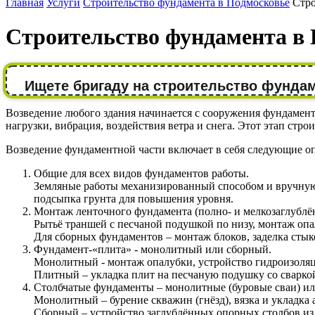
Главная
Услуги
Строительство фундамента в Подмосковье
Стро
Строительство фундамента в
Ищете бригаду на строительство фунда
Возведение любого здания начинается с сооружения фундамента
нагрузки, вибрация, воздействия ветра и снега. Этот этап ст
Возведение фундаментной части включает в себя следующие о
Общие для всех видов фундаментов работы.
Земляные работы механизированный способом и вручную 
подсыпка грунта для повышения уровня.
Монтаж ленточного фундамента (полно- и мелкозаглублё
Рытьё траншей с песчаной подушкой по низу, монтаж оп
Для сборных фундаментов – монтаж блоков, заделка стык
Фундамент-«плита» - монолитный или сборный.
Монолитный - монтаж опалубки, устройство гидроизоляци
Плитный – укладка плит на песчаную подушку со сваркой
Столбчатые фундаменты – монолитные (буровые сваи) ил
Монолитный – бурение скважин (гнёзд), вязка и укладка 
Сборный – устройство заглублённых опорных столбов из 