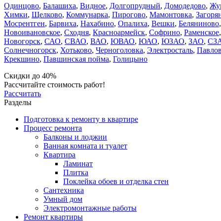
Одинцово
,
Балашиха
,
Видное
,
Долгопрудный
,
Домодедово
,
Жу
Химки
,
Щелково
,
Коммунарка
,
Пирогово
,
Мамонтовка
,
Загоря
Мосрентген
,
Барвиха
,
Нахабино
,
Опалиха
,
Вешки
,
Беляниново
Новоивановское
,
Сходня
,
Красноармейск
,
Софрино
,
Раменское
Новогорск
,
САО
,
СВАО
,
ВАО
,
ЮВАО
,
ЮАО
,
ЮЗАО
,
ЗАО
,
СЗ
Солнечногорск
,
Хотьково
,
Черноголовка
,
Электросталь
,
Павлов
Крекшино
,
Павшинская пойма
,
Голицыно
Скидки до 40%
Рассчитайте стоимость работ!
Рассчитать
Разделы
Подготовка к ремонту в квартире
Процесс ремонта
Балконы и лоджии
Ванная комната и туалет
Квартира
Ламинат
Плитка
Поклейка обоев и отделка стен
Сантехника
Умный дом
Электромонтажные работы
Ремонт квартиры