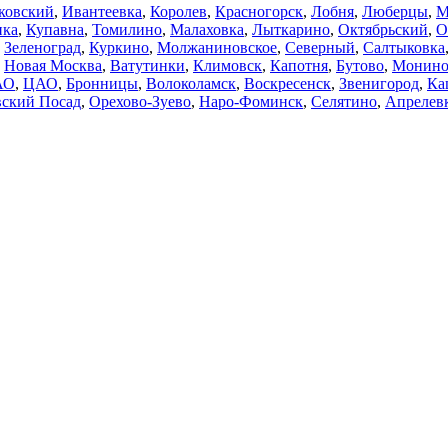
ковский
,
Ивантеевка
,
Королев
,
Красногорск
,
Лобня
,
Люберцы
,
М
нка
,
Купавна
,
Томилино
,
Малаховка
,
Лыткарино
,
Октябрьский
,
О
,
Зеленоград
,
Куркино
,
Молжаниновское
,
Северный
,
Салтыковка
,
Новая Москва
,
Ватутинки
,
Климовск
,
Капотня
,
Бутово
,
Монин
АО
,
ЦАО
,
Бронницы
,
Волоколамск
,
Воскресенск
,
Звенигород
,
Ка
ский Посад
,
Орехово-Зуево
,
Наро-Фоминск
,
Селятино
,
Апрелев