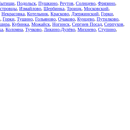
ытищи
,
Подольск
,
Пушкино
,
Реутов
,
Солнцево
,
Фрязино
,
стровцы
,
Измайлово
,
Щербинка
,
Троицк
,
Московский
,
,
Некрасовка
,
Котельник
,
Красково
,
Дзержинский
,
Горки
,
о
,
Горки
,
Тушино
,
Гольяново
,
Очаково
,
Кунцево
,
Путилково
,
шира
,
Кубинка
,
Можайск
,
Ногинск
,
Сергиев Посад
,
Серпухов
,
ка
,
Коломна
,
Тучково
,
Ликино-Дулёво
,
Михнево
,
Ступино
,