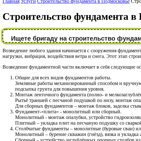
Главная
Услуги
Строительство фундамента в Подмосковье
Стро
Строительство фундамента в
Ищете бригаду на строительство фунда
Возведение любого здания начинается с сооружения фундамента
нагрузки, вибрация, воздействия ветра и снега. Этот этап ст
Возведение фундаментной части включает в себя следующие о
Общие для всех видов фундаментов работы.
Земляные работы механизированный способом и вручную 
подсыпка грунта для повышения уровня.
Монтаж ленточного фундамента (полно- и мелкозаглублё
Рытьё траншей с песчаной подушкой по низу, монтаж оп
Для сборных фундаментов – монтаж блоков, заделка стык
Фундамент-«плита» - монолитный или сборный.
Монолитный - монтаж опалубки, устройство гидроизоляци
Плитный – укладка плит на песчаную подушку со сваркой
Столбчатые фундаменты – монолитные (буровые сваи) ил
Монолитный – бурение скважин (гнёзд), вязка и укладка 
Сборный – устройство заглублённых опорных столбов из 