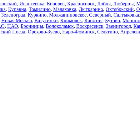
ковский
,
Ивантеевка
,
Королев
,
Красногорск
,
Лобня
,
Люберцы
,
М
нка
,
Купавна
,
Томилино
,
Малаховка
,
Лыткарино
,
Октябрьский
,
О
,
Зеленоград
,
Куркино
,
Молжаниновское
,
Северный
,
Салтыковка
,
Новая Москва
,
Ватутинки
,
Климовск
,
Капотня
,
Бутово
,
Монин
АО
,
ЦАО
,
Бронницы
,
Волоколамск
,
Воскресенск
,
Звенигород
,
Ка
ский Посад
,
Орехово-Зуево
,
Наро-Фоминск
,
Селятино
,
Апрелев