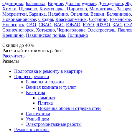
Одинцово
,
Балашиха
,
Видное
,
Долгопрудный
,
Домодедово
,
Жу
Химки
,
Щелково
,
Коммунарка
,
Пирогово
,
Мамонтовка
,
Загоря
Мосрентген
,
Барвиха
,
Нахабино
,
Опалиха
,
Вешки
,
Беляниново
Новоивановское
,
Сходня
,
Красноармейск
,
Софрино
,
Раменское
Новогорск
,
САО
,
СВАО
,
ВАО
,
ЮВАО
,
ЮАО
,
ЮЗАО
,
ЗАО
,
СЗ
Солнечногорск
,
Хотьково
,
Черноголовка
,
Электросталь
,
Павлов
Крекшино
,
Павшинская пойма
,
Голицыно
Скидки до 40%
Рассчитайте стоимость работ!
Рассчитать
Разделы
Подготовка к ремонту в квартире
Процесс ремонта
Балконы и лоджии
Ванная комната и туалет
Квартира
Ламинат
Плитка
Поклейка обоев и отделка стен
Сантехника
Умный дом
Электромонтажные работы
Ремонт квартиры