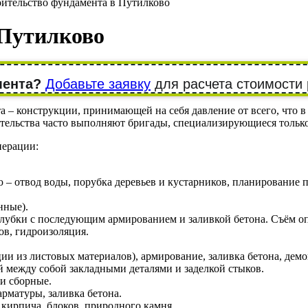
ительство фундамента в Путилково
 Путилково
мента?
Добавьте заявку
для расчета стоимости 
 – конструкции, принимающей на себя давление от всего, что в 
роительства часто выполняют бригады, специализирующиеся толь
перации:
– отвод воды, порубка деревьев и кустарников, планирование п
нные).
алубки с последующим армированием и заливкой бетона. Съём о
ов, гидроизоляция.
и из листовых материалов), армирование, заливка бетона, дем
 между собой закладными деталями и заделкой стыков.
и сборные.
арматуры, заливка бетона.
кирпича, блоков, природного камня.