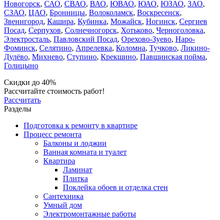
Новогорск
,
САО
,
СВАО
,
ВАО
,
ЮВАО
,
ЮАО
,
ЮЗАО
,
ЗАО
,
СЗАО
,
ЦАО
,
Бронницы
,
Волоколамск
,
Воскресенск
,
Звенигород
,
Кашира
,
Кубинка
,
Можайск
,
Ногинск
,
Сергиев
Посад
,
Серпухов
,
Солнечногорск
,
Хотьково
,
Черноголовка
,
Электросталь
,
Павловский Посад
,
Орехово-Зуево
,
Наро-
Фоминск
,
Селятино
,
Апрелевка
,
Коломна
,
Тучково
,
Ликино-
Дулёво
,
Михнево
,
Ступино
,
Крекшино
,
Павшинская пойма
,
Голицыно
Скидки до 40%
Рассчитайте стоимость работ!
Рассчитать
Разделы
Подготовка к ремонту в квартире
Процесс ремонта
Балконы и лоджии
Ванная комната и туалет
Квартира
Ламинат
Плитка
Поклейка обоев и отделка стен
Сантехника
Умный дом
Электромонтажные работы