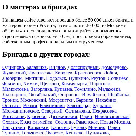
О мастерах и бригадах
На нашем сайте зарегистрировано более 50 000 анкет бригад и
мастеров по всей Росиии, из них почти 30 000 по Москве и
области - это специалисты с опытом работы в ремонтно-
строительной сфере более 10 лет, профильным образованием,
собственным профессиональным инструментом
Бригады в других городах:
Одинцово
,
Балашиха
,
Видное
,
Долгопрудный
,
Домодедово
,
Жуковский
,
Ивантеевка
,
Королев
,
Красногорск
,
Лобня
,
Люберцы
,
Мытищи
,
Подольск
,
Пушкино
,
Реутов
,
Солнцево
,
Фрязино
,
Химки
,
Щелково
,
Коммунарка
,
Пирогово
,
Мамонтовка
,
Загорянка
,
Купавна
,
Томилино
,
Малаховка
,
Лыткарино
,
Октябрьский
,
Островцы
,
Измайлово
,
Щербинка
,
Троицк
,
Московский
,
Мосрентген
,
Барвиха
,
Нахабино
,
Опалиха
,
Вешки
,
Беляниново
,
Зеленоград
,
Куркино
,
Молжаниновское
,
Северный
,
Салтыковка
,
Некрасовка
,
Котельник
,
Красково
,
Дзержинский
,
Горки
,
Новоивановское
,
Сходня
,
Красноармейск
,
Софрино
,
Раменское
,
Новая Москва
,
Ватутинки
,
Климовск
,
Капотня
,
Бутово
,
Монино
,
Горки
,
Тушино
,
Гольяново
,
Очаково
,
Кунцево
,
Путилково
,