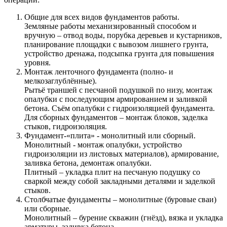
Общие для всех видов фундаментов работы.
Земляные работы механизированный способом и
вручную – отвод воды, порубка деревьев и кустарников,
планирование площадки с вывозом лишнего грунта,
устройство дренажа, подсыпка грунта для повышения
уровня.
Монтаж ленточного фундамента (полно- и
мелкозаглублённые).
Рытьё траншей с песчаной подушкой по низу, монтаж
опалубки с последующим армированием и заливкой
бетона. Съём опалубки с гидроизоляцией фундамента.
Для сборных фундаментов – монтаж блоков, заделка
стыков, гидроизоляция.
Фундамент-«плита» - монолитный или сборный.
Монолитный - монтаж опалубки, устройство
гидроизоляции из листовых материалов), армирование,
заливка бетона, демонтаж опалубки.
Плитный – укладка плит на песчаную подушку со
сваркой между собой закладными деталями и заделкой
стыков.
Столбчатые фундаменты – монолитные (буровые сваи)
или сборные.
Монолитный – бурение скважин (гнёзд), вязка и укладка
арматуры, заливка бетона.